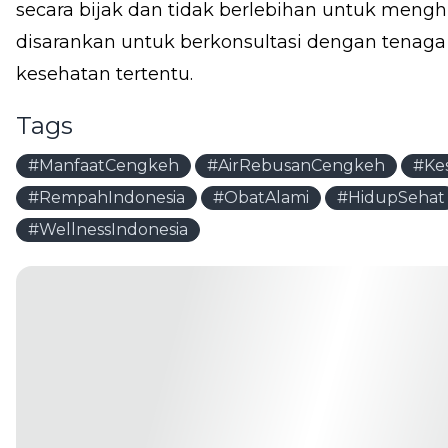
secara bijak dan tidak berlebihan untuk menghi
disarankan untuk berkonsultasi dengan tenaga
kesehatan tertentu.
Tags
#ManfaatCengkeh
#AirRebusanCengkeh
#Ke
#RempahIndonesia
#ObatAlami
#HidupSehat
#WellnessIndonesia