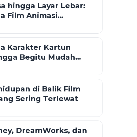
sa hingga Layar Lebar:
a Film Animasi
i?
a Karakter Kartun
ingga Begitu Mudah
idupan di Balik Film
ang Sering Terlewat
sney, DreamWorks, dan