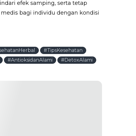
ndari efek samping, serta tetap
 medis bagi individu dengan kondisi
sehatanHerbal
#TipsKesehatan
#AntioksidanAlami
#DetoxAlami