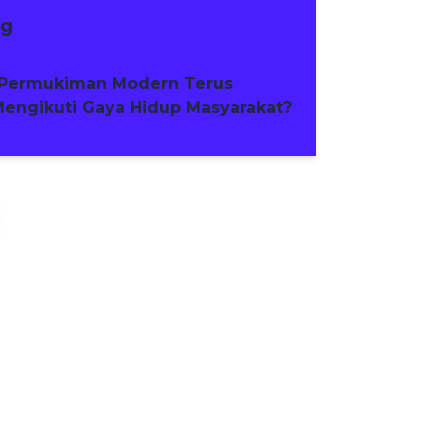
ng
Permukiman Modern Terus
engikuti Gaya Hidup Masyarakat?