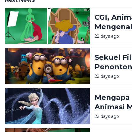
Next News
CGI, Anim
Mengenal
Dunia An
22 days ago
Sekuel Fi
Penonton
22 days ago
Mengapa 
Animasi 
Ingatan?
22 days ago