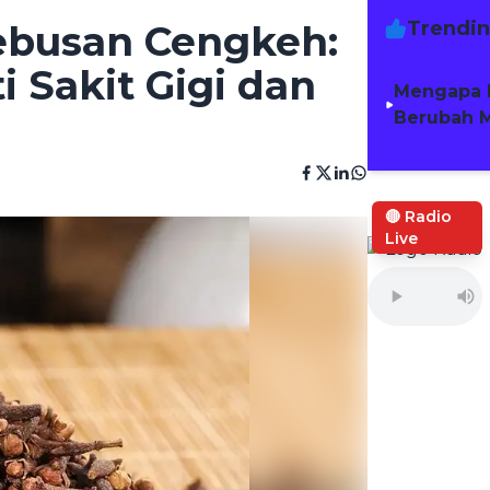
Trendi
Rebusan Cengkeh:
 Sakit Gigi dan
Mengapa 
Berubah M
🔴 Radio
Live