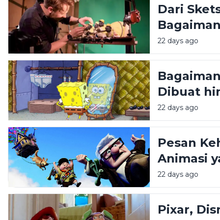
Dari Sket
Bagaiman
Diproduks
22 days ago
Bagaiman
Dibuat h
Diingat?
22 days ago
Pesan Keh
Animasi y
22 days ago
Pixar, Di