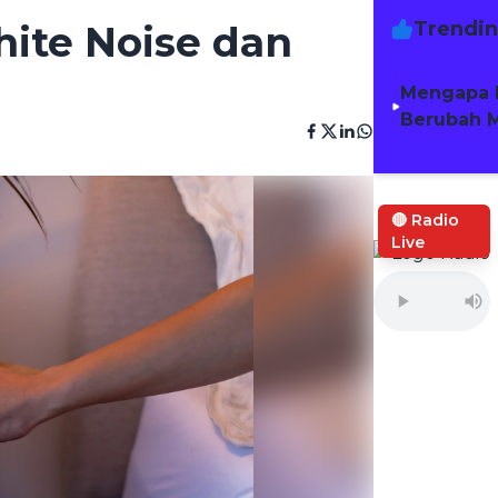
Trendi
ite Noise dan
Mengapa 
Berubah M
🔴 Radio
Live