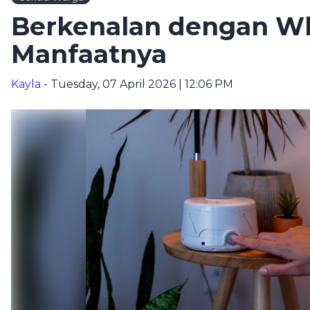
Berkenalan dengan Wh
Manfaatnya
Kayla
- Tuesday, 07 April 2026 | 12:06 PM