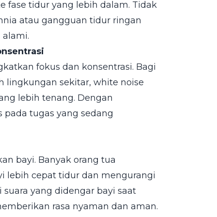
fase tidur yang lebih dalam. Tidak
nia atau gangguan tidur ringan
 alami.
nsentrasi
ngkatkan fokus dan konsentrasi. Bagi
eh lingkungan sekitar, white noise
ang lebih tenang. Dengan
s pada tugas yang sedang
n bayi. Banyak orang tua
lebih cepat tidur dan mengurangi
i suara yang didengar bayi saat
memberikan rasa nyaman dan aman.