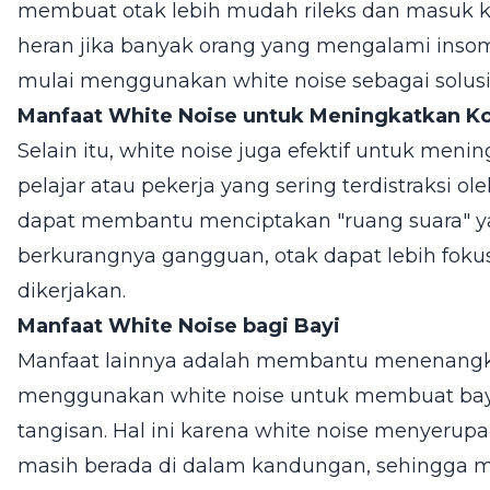
membuat otak lebih mudah rileks dan masuk ke 
heran jika banyak orang yang mengalami insom
mulai menggunakan white noise sebagai solusi
Manfaat White Noise untuk Meningkatkan Ko
Selain itu, white noise juga efektif untuk meni
pelajar atau pekerja yang sering terdistraksi ol
dapat membantu menciptakan "ruang suara" y
berkurangnya gangguan, otak dapat lebih foku
dikerjakan.
Manfaat White Noise bagi Bayi
Manfaat lainnya adalah membantu menenangka
menggunakan white noise untuk membuat bayi 
tangisan. Hal ini karena white noise menyerupa
masih berada di dalam kandungan, sehingga 