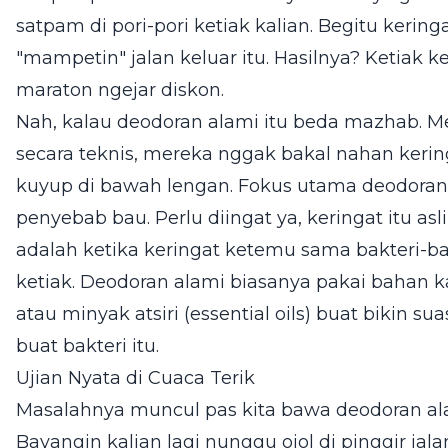
satpam di pori-pori ketiak kalian. Begitu kerin
"mampetin" jalan keluar itu. Hasilnya? Ketiak ke
maraton ngejar diskon.
Nah, kalau deodoran alami itu beda mazhab. M
secara teknis, mereka nggak bakal nahan kering
kuyup di bawah lengan. Fokus utama deodoran
penyebab bau. Perlu diingat ya, keringat itu as
adalah ketika keringat ketemu sama bakteri-ba
ketiak. Deodoran alami biasanya pakai bahan 
atau minyak atsiri (essential oils) buat bikin s
buat bakteri itu.
Ujian Nyata di Cuaca Terik
Masalahnya muncul pas kita bawa deodoran alam
Bayangin kalian lagi nunggu ojol di pinggir ja