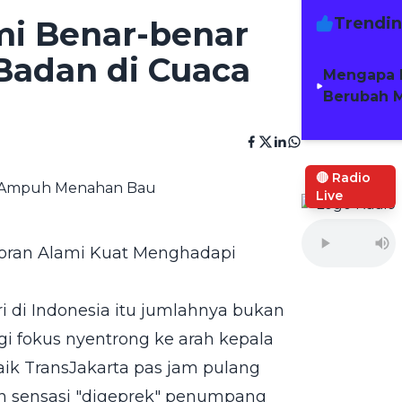
Trendi
i Benar-benar
adan di Cuaca
Mengapa 
Berubah M
🔴 Radio
Live
doran Alami Kuat Menghadapi
i di Indonesia itu jumlahnya bukan
i fokus nyentrong ke arah kepala
aik TransJakarta pas jam pulang
ain sensasi "digeprek" penumpang