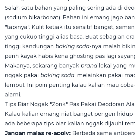
Salah satu bahan yang paling sering ada di de
(sodium bikarbonat). Bahan ini emang jago bang
"tapinya". Kulit ketiak itu sensitif banget, seme
yang cukup tinggi alias basa. Buat sebagian or
tinggi kandungan
baking soda
-nya malah bikin
perih kayak habis kena ghosting pas lagi saya
Makanya, sekarang banyak
brand
lokal yang mul
nggak pakai
baking soda
, melainkan pakai ma
lembut. Ini poin penting kalau kalian mau cob
alami.
Tips Biar Nggak "Zonk" Pas Pakai Deodoran Al
Kalau kalian emang niat banget pengen hidup l
ada beberapa tips biar kalian nggak dijauhi te
Jangan malas re-apply:
Berbeda sama antipers