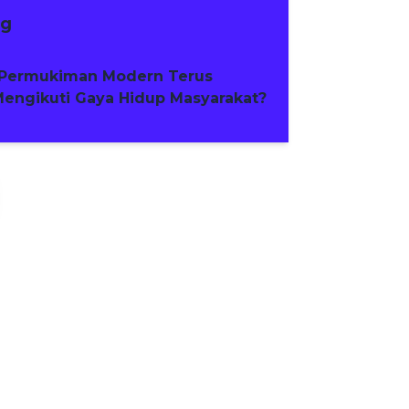
ng
Permukiman Modern Terus
engikuti Gaya Hidup Masyarakat?