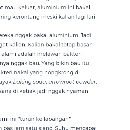
gat mau keluar, aluminium ini bakal
ring kerontang meski kalian lagi lari
ereka nggak pakai aluminium. Jadi,
at kalian. Kalian bakal tetap basah
 alami adalah melawan bakteri
linya nggak bau. Yang bikin bau itu
kteri nakal yang nongkrong di
kayak
baking soda
,
arrowroot powder
,
uasana di ketiak jadi nggak nyaman
i ini "turun ke lapangan".
lan pas jam satu siang. Suhu mencapai