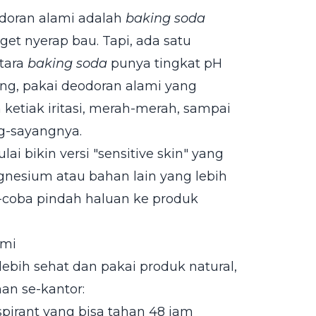
odoran alami adalah
baking soda
et nyerap bau. Tapi, ada satu
ntara
baking soda
punya tingkat pH
ang, pakai deodoran alami yang
 ketiak iritasi, merah-merah, sampai
ng-sayangnya.
ai bikin versi "sensitive skin" yang
gnesium atau bahan lain yang lebih
a-coba pindah haluan ke produk
ami
ebih sehat dan pakai produk natural,
man se-kantor:
pirant yang bisa tahan 48 jam