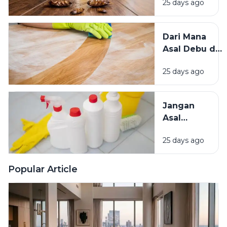
25 days ago
Mengundang
Kecoak,
Tikus, dan
Dari Mana
Hama
Asal Debu di
Lainnya Ke
Rumah?
Rumah
25 days ago
Kenali
Penyebab
dan Cara
Jangan
Mengatasinya
Asal
Campur
25 days ago
Bahan
Pembersih
Ini Risiko
Popular Article
Fatalnya