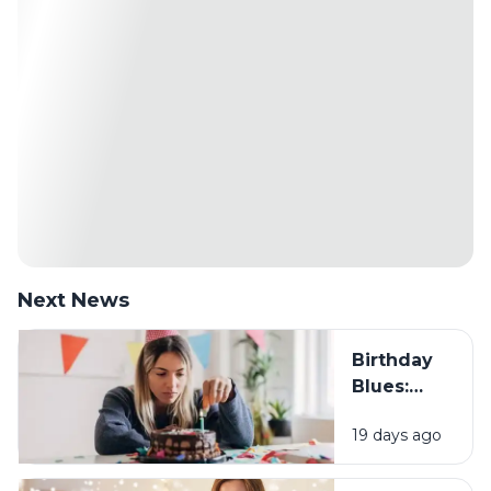
Next News
Birthday
Blues:
Mengapa
19 days ago
Sebagian
Orang