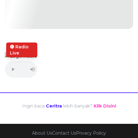
🔴 Radio
Live
Ingin baca
Ceritra
lebih banyak?
Klik Disini
About Us
Contact Us
Privacy Policy