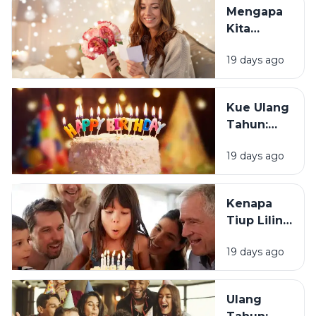
Justru
Mengapa
Merasa
Kita
Sedih Saat
Senang
Ulang
19 days ago
Mendapat
Tahun?
Ucapan
Ulang
Kue Ulang
Tahun?
Tahun:
Bagaimana
19 days ago
Tradisi Ini
Berawal?
Kenapa
Tiup Lilin
Menjadi
19 days ago
Tradisi
Saat Ulang
Tahun?
Ulang