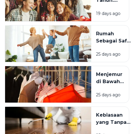
Tahun:
Mengapa
19 days ago
Momen
Bertambah
Usia Selalu
Rumah
Terasa
Sebagai Safe
Istimewa?
Space:
25 days ago
Mengapa
Lingkungan
Tempat
Menjemur
Tinggal yang
di Bawah
Bersih
Matahari
Memengaruhi
25 days ago
atau Di
Kesejahteraan
Tempat
Kita?
Teduh,
Kebiasaan
Mana yang
yang Tanpa
Lebih
Sadar
Baik?