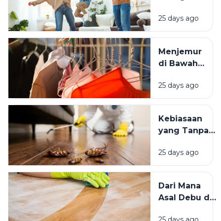
Istimewa?
Space:
25 days ago
Mengapa
Lingkungan
Tempat
Menjemur
Tinggal yang
di Bawah
Bersih
Matahari
Memengaruhi
25 days ago
atau Di
Kesejahteraan
Tempat
Kita?
Teduh,
Kebiasaan
Mana yang
yang Tanpa
Lebih
Sadar
Baik?
25 days ago
Mengundang
Kecoak,
Tikus, dan
Dari Mana
Hama
Asal Debu di
Lainnya Ke
Rumah?
Rumah
25 days ago