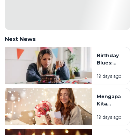
Next News
Birthday
Blues:
Mengapa
19 days ago
Sebagian
Orang
Justru
Mengapa
Merasa
Kita
Sedih Saat
Senang
Ulang
19 days ago
Mendapat
Tahun?
Ucapan
Ulang