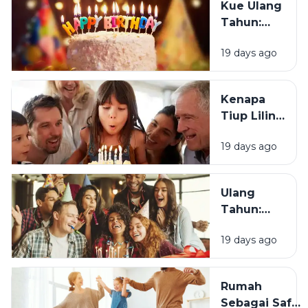
Kue Ulang
Tahun?
Tahun:
Bagaimana
19 days ago
Tradisi Ini
Berawal?
Kenapa
Tiup Lilin
Menjadi
19 days ago
Tradisi
Saat Ulang
Tahun?
Ulang
Tahun:
Mengapa
19 days ago
Momen
Bertambah
Usia Selalu
Rumah
Terasa
Sebagai Safe