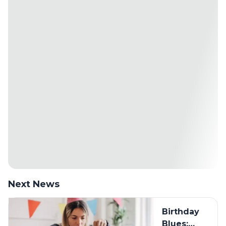
Next News
Birthday
Blues: