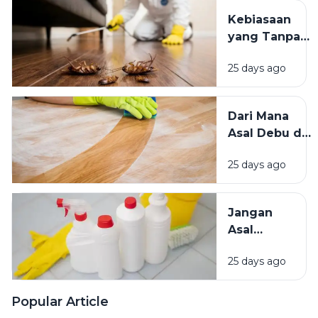
Teduh,
Kebiasaan
Mana yang
yang Tanpa
Lebih
Sadar
Baik?
25 days ago
Mengundang
Kecoak,
Tikus, dan
Dari Mana
Hama
Asal Debu di
Lainnya Ke
Rumah?
Rumah
25 days ago
Kenali
Penyebab
dan Cara
Jangan
Mengatasinya
Asal
Campur
25 days ago
Bahan
Pembersih
Ini Risiko
Popular Article
Fatalnya