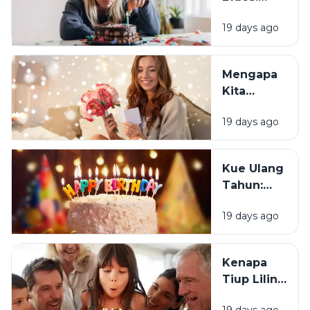
Mengapa
19 days ago
Sebagian
Orang
Justru
Mengapa
Merasa
Kita
Sedih Saat
Senang
Ulang
19 days ago
Mendapat
Tahun?
Ucapan
Ulang
Kue Ulang
Tahun?
Tahun:
Bagaimana
19 days ago
Tradisi Ini
Berawal?
Kenapa
Tiup Lilin
Menjadi
19 days ago