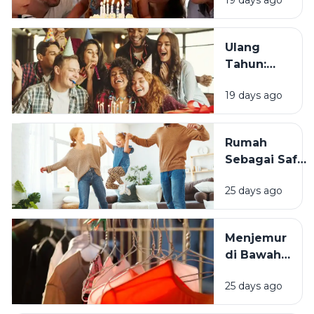
Tradisi
Saat Ulang
Tahun?
Ulang
Tahun:
Mengapa
19 days ago
Momen
Bertambah
Usia Selalu
Rumah
Terasa
Sebagai Safe
Istimewa?
Space:
25 days ago
Mengapa
Lingkungan
Tempat
Menjemur
Tinggal yang
di Bawah
Bersih
Matahari
Memengaruhi
25 days ago
atau Di
Kesejahteraan
Tempat
Kita?