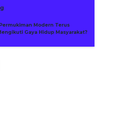
ng
Permukiman Modern Terus
engikuti Gaya Hidup Masyarakat?