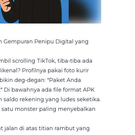
h Gempuran Penipu Digital yang
il scrolling TikTok, tiba-tiba ada
enal? Profilnya pakai foto kurir
i bikin deg-degan: "Paket Anda
t." Di bawahnya ada file format APK
h saldo rekening yang ludes seketika.
h satu monster paling menyebalkan
t jalan di atas titian rambut yang