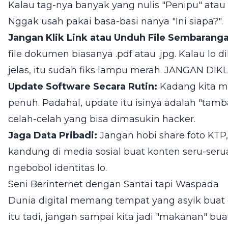
Kalau tag-nya banyak yang nulis "Penipu" atau "K
Nggak usah pakai basa-basi nanya "Ini siapa?".
Jangan Klik Link atau Unduh File Sembaranga
file dokumen biasanya .pdf atau .jpg. Kalau lo d
jelas, itu sudah fiks lampu merah. JANGAN DIKLIK
Update Software Secara Rutin:
Kadang kita m
penuh. Padahal, update itu isinya adalah "ta
celah-celah yang bisa dimasukin hacker.
Jaga Data Pribadi:
Jangan hobi share foto KTP,
kandung di media sosial buat konten seru-serua
ngebobol identitas lo.
Seni Berinternet dengan Santai tapi Waspada
Dunia digital memang tempat yang asyik buat ca
itu tadi, jangan sampai kita jadi "makanan" buat