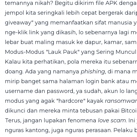
temannya nikah? Begitu dikirim file APK den
jempol kita seringkali lebih cepat bergerak da
giveaway" yang memanfaatkan sifat manusia ya
nge-klik link yang dikasih, lo sebenarnya lagi
lebar buat maling masuk ke dapur, kamar, samp
Modus-Modus "Lauk Pauk" yang Sering Muncul
Kalau kita perhatikan, pola mereka itu sebenarn
doang. Ada yang namanya
phishing
, di mana m
mirip banget sama halaman login bank atau med
username dan password, ya sudah, akun lo lan
modus yang agak "hardcore" kayak
ransomwar
dikunci dan mereka minta tebusan pakai Bitcoi
Terus, jangan lupakan fenomena
love scam
. In
nguras kantong, juga nguras perasaan. Pelaku b