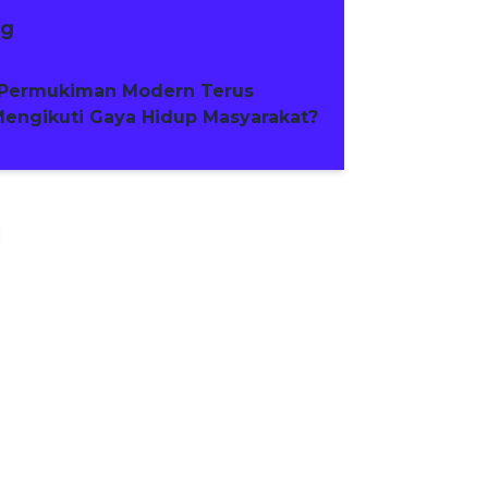
ng
Permukiman Modern Terus
engikuti Gaya Hidup Masyarakat?