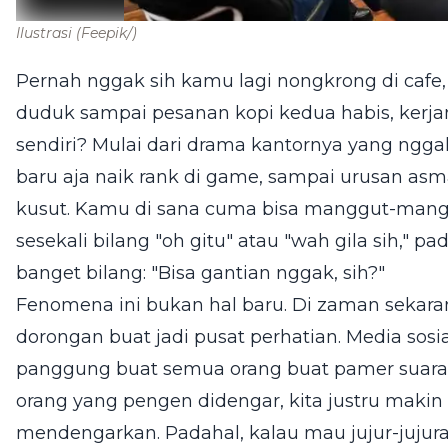
Ilustrasi
(Feepik/)
Pernah nggak sih kamu lagi nongkrong di cafe,
duduk sampai pesanan kopi kedua habis, kerj
sendiri? Mulai dari drama kantornya yang ngg
baru aja naik rank di game, sampai urusan asm
kusut. Kamu di sana cuma bisa manggut-mangg
sesekali bilang "oh gitu" atau "wah gila sih,"
banget bilang: "Bisa gantian nggak, sih?"
Fenomena ini bukan hal baru. Di zaman sekara
dorongan buat jadi pusat perhatian. Media sos
panggung buat semua orang buat pamer suara. 
orang yang pengen didengar, kita justru maki
mendengarkan. Padahal, kalau mau jujur-juj