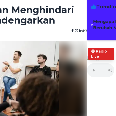
Trendi
an Menghindari
ndengarkan
Mengapa 
Berubah M
🔴 Radio
Live