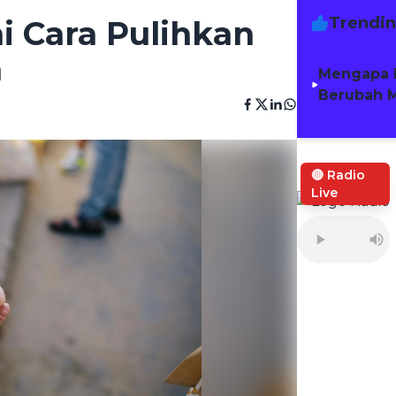
Trendi
i Cara Pulihkan
n
Mengapa 
Berubah M
🔴 Radio
Live