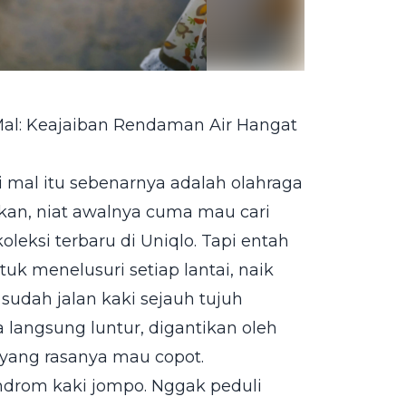
al: Keajaiban Rendaman Air Hangat
di mal itu sebenarnya adalah olahraga
kan, niat awalnya cuma mau cari
leksi terbaru di Uniqlo. Tapi entah
uk menelusuri setiap lantai, naik
 sudah jalan kaki sejauh tujuh
a langsung luntur, digantikan oleh
i yang rasanya mau copot.
indrom kaki jompo. Nggak peduli