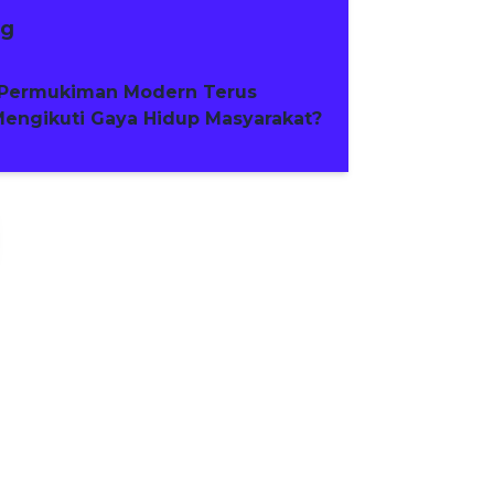
ng
Permukiman Modern Terus
engikuti Gaya Hidup Masyarakat?