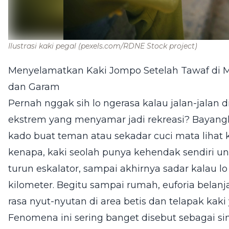
Ilustrasi kaki pegal
(pexels.com/RDNE Stock project)
Menyelamatkan Kaki Jompo Setelah Tawaf di M
dan Garam
Pernah nggak sih lo ngerasa kalau jalan-jalan 
ekstrem yang menyamar jadi rekreasi? Bayang
kado buat teman atau sekadar cuci mata lihat ko
kenapa, kaki seolah punya kehendak sendiri unt
turun eskalator, sampai akhirnya sadar kalau lo
kilometer. Begitu sampai rumah, euforia belanj
rasa nyut-nyutan di area betis dan telapak kak
Fenomena ini sering banget disebut sebagai s