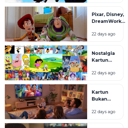
Animasi
yang
Pixar, Disney,
Sering
DreamWorks,
Terlewat
dan Studio
22 days ago
Ghibli: Apa
yang
Membuat
Nostalgia
Gaya Animasi
Kartun
Mereka
Masa
Berbeda?
22 days ago
Kecil:
Kenapa
Selalu
Kartun
Terasa
Bukan
Hangat
Cuma
untuk
22 days ago
untuk
Ditonton
Anak:
Kembali?
Mengapa