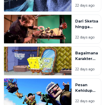
dalam
22 days ago
Film
Animasi
Mudah
Dari Sketsa
Melekat di
hingga
Ingatan?
Layar
22 days ago
Lebar:
Bagaimana
Film
Bagaimana
Animasi
Karakter
Diproduksi?
Kartun
22 days ago
Dibuat
hingga
Begitu
Pesan
Mudah
Kehidupan
Diingat?
di Balik
22 days ago
Film