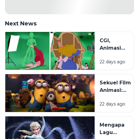
Next News
CGI,
Animasi
2D, dan
22 days ago
Stop
Motion:
Mengenal
Sekuel Film
Beragam
Animasi:
Teknik di
Mengapa
Dunia
22 days ago
Penonton
Animasi
Selalu
Menantikanny
Mengapa
Lagu