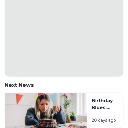
Next News
Birthday
Blues:
Mengapa
20 days ago
Sebagian