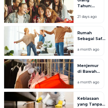
Ulang
Tahun:
Mengapa
21 days ago
Momen
Bertambah
Usia Selalu
Rumah
Terasa
Sebagai Safe
Istimewa?
Space:
a month ago
Mengapa
Lingkungan
Tempat
Menjemur
Tinggal yang
di Bawah
Bersih
Matahari
Memengaruhi
a month ago
atau Di
Kesejahteraan
Tempat
Kita?
Teduh,
Kebiasaan
Mana yang
yang Tanpa
Lebih