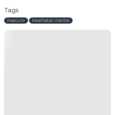
Tags
insecure
kesehatan mental