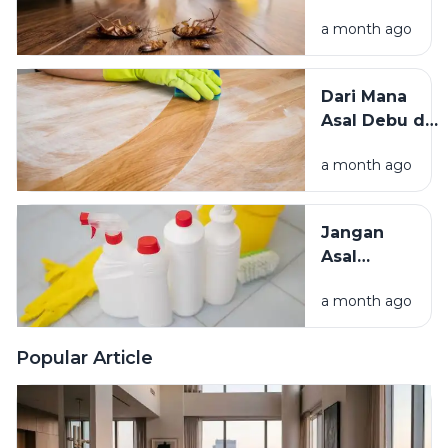
Sadar
Baik?
a month ago
Mengundang
Kecoak,
Tikus, dan
Dari Mana
Hama
Asal Debu di
Lainnya Ke
Rumah?
Rumah
a month ago
Kenali
Penyebab
dan Cara
Jangan
Mengatasinya
Asal
Campur
a month ago
Bahan
Pembersih
Ini Risiko
Popular Article
Fatalnya