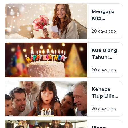
Orang
Justru
Mengapa
Merasa
Kita
Sedih Saat
Senang
Ulang
20 days ago
Mendapat
Tahun?
Ucapan
Ulang
Kue Ulang
Tahun?
Tahun:
Bagaimana
20 days ago
Tradisi Ini
Berawal?
Kenapa
Tiup Lilin
Menjadi
20 days ago
Tradisi
Saat Ulang
Tahun?