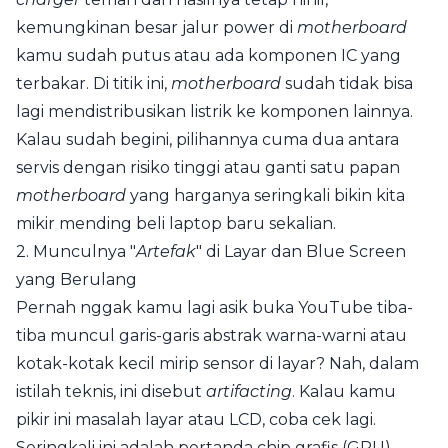
kemungkinan besar jalur power di
motherboard
kamu sudah putus atau ada komponen IC yang
terbakar. Di titik ini,
motherboard
sudah tidak bisa
lagi mendistribusikan listrik ke komponen lainnya.
Kalau sudah begini, pilihannya cuma dua antara
servis dengan risiko tinggi atau ganti satu papan
motherboard
yang harganya seringkali bikin kita
mikir mending beli laptop baru sekalian.
2. Munculnya "
Artefak
" di Layar dan Blue Screen
yang Berulang
Pernah nggak kamu lagi asik buka YouTube tiba-
tiba muncul garis-garis abstrak warna-warni atau
kotak-kotak kecil mirip sensor di layar? Nah, dalam
istilah teknis, ini disebut
artifacting
. Kalau kamu
pikir ini masalah layar atau LCD, coba cek lagi.
Seringkali ini adalah pertanda chip grafis (GPU)