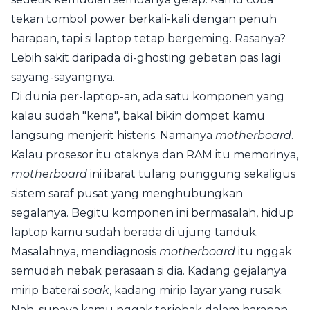
tekan tombol power berkali-kali dengan penuh
harapan, tapi si laptop tetap bergeming. Rasanya?
Lebih sakit daripada di-ghosting gebetan pas lagi
sayang-sayangnya.
Di dunia per-laptop-an, ada satu komponen yang
kalau sudah "kena", bakal bikin dompet kamu
langsung menjerit histeris. Namanya
motherboard
.
Kalau prosesor itu otaknya dan RAM itu memorinya,
motherboard
ini ibarat tulang punggung sekaligus
sistem saraf pusat yang menghubungkan
segalanya. Begitu komponen ini bermasalah, hidup
laptop kamu sudah berada di ujung tanduk.
Masalahnya, mendiagnosis
motherboard
itu nggak
semudah nebak perasaan si dia. Kadang gejalanya
mirip baterai
soak
, kadang mirip layar yang rusak.
Nah, supaya kamu nggak terjebak dalam harapan