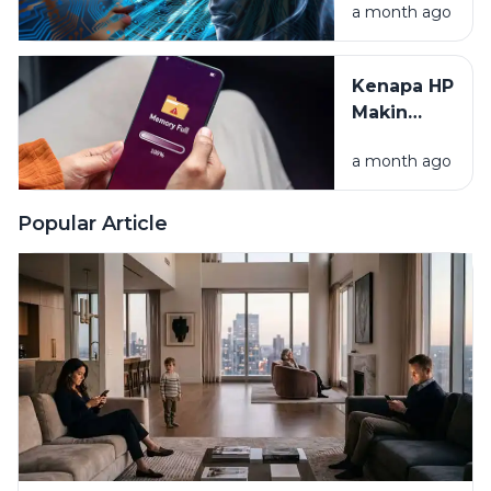
a month ago
yang Kita
Mau? Intip
Rahasia
Kenapa HP
Algoritma
Makin
Lama
a month ago
Makin
Lemot?
Yuk Cari
Popular Article
Tahu
Alasannya