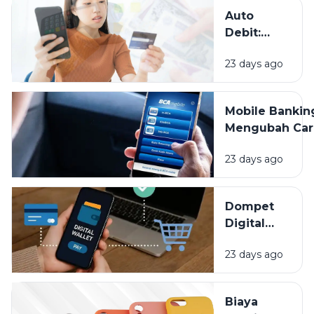
Pembayaran?
Auto
Debit:
Praktis
23 days ago
untuk
Tagihan,
Tapi
Mobile Bankin
Jangan
Mengubah Car
Sampai
Kita Mengelol
Lupa
23 days ago
Uang, Apa Saj
Dipantau
Keuntunganny
Dompet
Digital
Bikin
23 days ago
Hidup
Lebih
Praktis,
Biaya
Tapi Kok