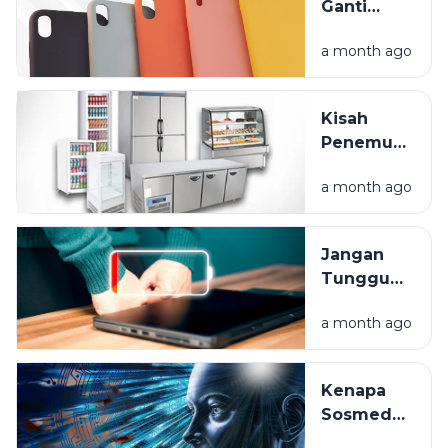
Ganti
Saldo
Layar HP
Cepat
a month ago
Mahal?
Habis?
Lindungi
Gadget
Kisah
Anda
Penemuan
Sejak Hari
Kulkas:
Pertama
a month ago
Dari Es
Balok
Hingga
Jangan
Frozen
Tunggu
Food
Mati Total,
a month ago
Ini Cara
Rawat
Baterai
Kenapa
Laptop
Sosmed
Anda
Tahu Apa