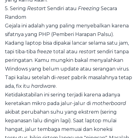
5. Sering
Restart
Sendiri atau
Freezing
Secara
Random
Gejala ini adalah yang paling menyebalkan karena
sifatnya yang PHP (Pemberi Harapan Palsu).
Kadang laptop bisa dipakai lancar selama satu jam,
tapi tiba-tiba
freeze
total atau
restart
sendiri tanpa
peringatan. Kamu mungkin bakal menyalahkan
Windows yang belum update atau serangan virus.
Tapi kalau setelah di-
reset
pabrik masalahnya tetap
ada, fix itu
hardware
.
Ketidakstabilan ini sering terjadi karena adanya
keretakan mikro pada jalur-jalur di
motherboard
akibat perubahan suhu yang ekstrem (sering
kepanasan lalu dingin lagi). Saat laptop mulai
hangat, jalur tembaga memuai dan koneksi
terputus, bikin sistem langsung "pingsan". Masalah