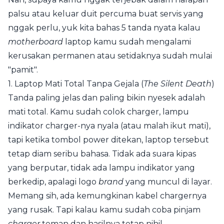
palsu atau keluar duit percuma buat servis yang
nggak perlu, yuk kita bahas 5 tanda nyata kalau
motherboard
laptop kamu sudah mengalami
kerusakan permanen atau setidaknya sudah mulai
"pamit".
1. Laptop Mati Total Tanpa Gejala (
The Silent Death
)
Tanda paling jelas dan paling bikin nyesek adalah
mati total. Kamu sudah colok charger, lampu
indikator charger-nya nyala (atau malah ikut mati),
tapi ketika tombol power ditekan, laptop tersebut
tetap diam seribu bahasa. Tidak ada suara kipas
yang berputar, tidak ada lampu indikator yang
berkedip, apalagi logo
brand
yang muncul di layar.
Memang sih, ada kemungkinan kabel chargernya
yang rusak. Tapi kalau kamu sudah coba pinjam
charger
teman dan hasilnya tetap nihil,