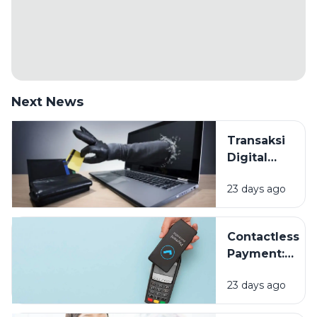
Next News
Transaksi
Digital
Makin
23 days ago
Mudah,
Bagaimana
Cara
Contactless
Melindungi
Payment:
Data
Sekadar
Keuangan
23 days ago
Tren atau
Masa Depan