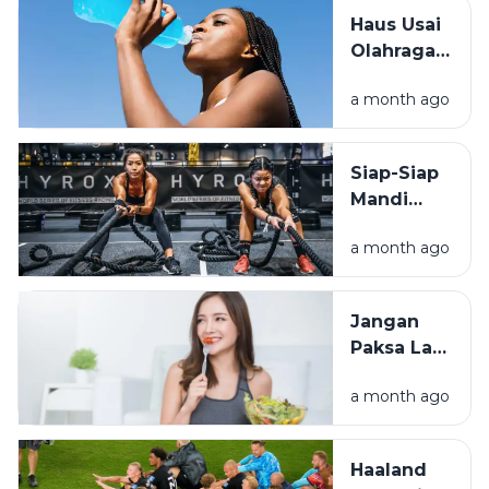
Trekking
Haus Usai
yang
Olahraga?
Wajib
Simak
Tahu
a month ago
Beda Air
Biasa dan
Minuman
Siap-Siap
Elektrolit
Mandi
Keringat!
a month ago
Ini Alasan
Kenapa
Hyrox
Jangan
Menjadi
Paksa Lari
Populer
Saat
a month ago
Lapar!
Simak
Tips
Haaland
Sarapan