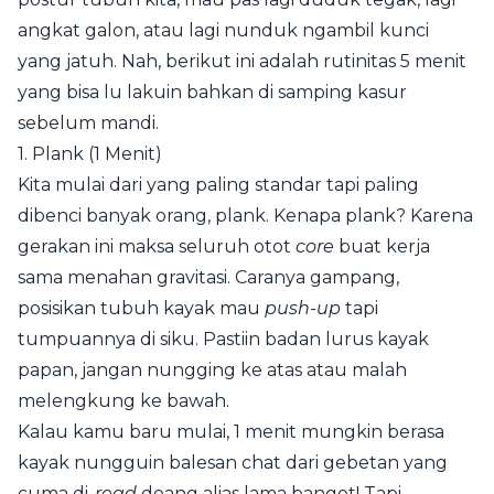
angkat galon, atau lagi nunduk ngambil kunci
yang jatuh. Nah, berikut ini adalah rutinitas 5 menit
yang bisa lu lakuin bahkan di samping kasur
sebelum mandi.
1. Plank (1 Menit)
Kita mulai dari yang paling standar tapi paling
dibenci banyak orang, plank. Kenapa plank? Karena
gerakan ini maksa seluruh otot
core
buat kerja
sama menahan gravitasi. Caranya gampang,
posisikan tubuh kayak mau
push-up
tapi
tumpuannya di siku. Pastiin badan lurus kayak
papan, jangan nungging ke atas atau malah
melengkung ke bawah.
Kalau kamu baru mulai, 1 menit mungkin berasa
kayak nungguin balesan chat dari gebetan yang
cuma di-
read
doang alias lama banget! Tapi