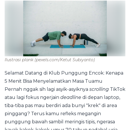
Ilustrasi plank
(pexels.com/Ketut Subiyanto)
Selamat Datang di Klub Punggung Encok: Kenapa
5 Menit Bisa Menyelamatkan Masa Tuamu
Pernah nggak sih lagi asyik-asyiknya
scrolling
TikTok
atau lagi fokus ngerjain
deadline
di depan laptop,
tiba-tiba pas mau berdiri ada bunyi "krek" di area
pinggang? Terus kamu refleks megangin
punggung bawah sambil meringis tipis, ngerasa
kayak kakek-kakek umur 70 tahun padahal usia