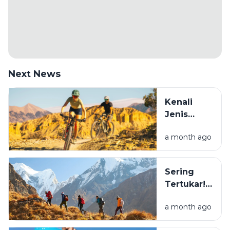
Next News
Kenali
Jenis
Sepeda
a month ago
Sebelum
Beli: Mana
yang
Sering
Cocok
Tertukar!
Buat
Ini
Healing?
a month ago
Perbedaan
Hiking dan