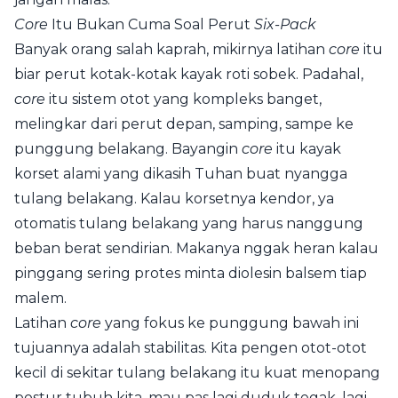
Core
Itu Bukan Cuma Soal Perut
Six-Pack
Banyak orang salah kaprah, mikirnya latihan
core
itu
biar perut kotak-kotak kayak roti sobek. Padahal,
core
itu sistem otot yang kompleks banget,
melingkar dari perut depan, samping, sampe ke
punggung belakang. Bayangin
core
itu kayak
korset alami yang dikasih Tuhan buat nyangga
tulang belakang. Kalau korsetnya kendor, ya
otomatis tulang belakang yang harus nanggung
beban berat sendirian. Makanya nggak heran kalau
pinggang sering protes minta diolesin balsem tiap
malem.
Latihan
core
yang fokus ke punggung bawah ini
tujuannya adalah stabilitas. Kita pengen otot-otot
kecil di sekitar tulang belakang itu kuat menopang
postur tubuh kita, mau pas lagi duduk tegak, lagi