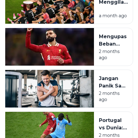
Menggila
Simpel
di New
a month ago
Jersey,
Norwegia
Amankan
Mengupas
Tiket 32
Beban
Besar
Berat di
2 months
ago
Pundak
Mohamed
Salah
Jangan
untuk
Panik Saat
Mesir
Otot Kaku,
2 months
ago
Pahami
DOMS
Pasca
Portugal
Olahraga
vs Dunia:
Saat
2 months