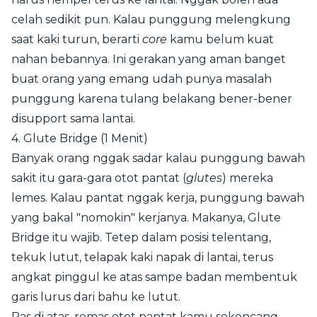
celah sedikit pun. Kalau punggung melengkung
saat kaki turun, berarti
core
kamu belum kuat
nahan bebannya. Ini gerakan yang aman banget
buat orang yang emang udah punya masalah
punggung karena tulang belakang bener-bener
disupport sama lantai.
4. Glute Bridge (1 Menit)
Banyak orang nggak sadar kalau punggung bawah
sakit itu gara-gara otot pantat (
glutes
) mereka
lemes. Kalau pantat nggak kerja, punggung bawah
yang bakal "nomokin" kerjanya. Makanya, Glute
Bridge itu wajib. Tetep dalam posisi telentang,
tekuk lutut, telapak kaki napak di lantai, terus
angkat pinggul ke atas sampe badan membentuk
garis lurus dari bahu ke lutut.
Pas di atas, remas otot pantat kamu sekencang