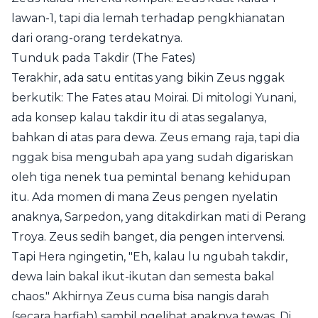
lawan-1, tapi dia lemah terhadap pengkhianatan
dari orang-orang terdekatnya.
Tunduk pada Takdir (The Fates)
Terakhir, ada satu entitas yang bikin Zeus nggak
berkutik: The Fates atau Moirai. Di mitologi Yunani,
ada konsep kalau takdir itu di atas segalanya,
bahkan di atas para dewa. Zeus emang raja, tapi dia
nggak bisa mengubah apa yang sudah digariskan
oleh tiga nenek tua pemintal benang kehidupan
itu. Ada momen di mana Zeus pengen nyelatin
anaknya, Sarpedon, yang ditakdirkan mati di Perang
Troya. Zeus sedih banget, dia pengen intervensi.
Tapi Hera ngingetin, "Eh, kalau lu ngubah takdir,
dewa lain bakal ikut-ikutan dan semesta bakal
chaos." Akhirnya Zeus cuma bisa nangis darah
(secara harfiah) sambil ngelihat anaknya tewas. Di