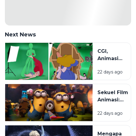
Next News
CGI,
Animasi
2D, dan
22 days ago
Stop
Motion:
Mengenal
Sekuel Film
Beragam
Animasi:
Teknik di
Mengapa
Dunia
22 days ago
Penonton
Animasi
Selalu
Menantikanny
Mengapa