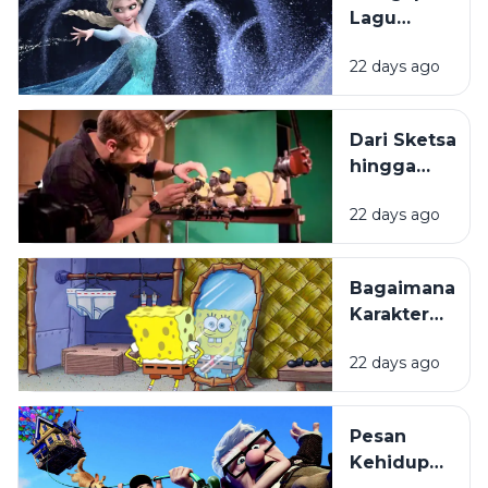
Lagu
dalam
22 days ago
Film
Animasi
Mudah
Dari Sketsa
Melekat di
hingga
Ingatan?
Layar
22 days ago
Lebar:
Bagaimana
Film
Bagaimana
Animasi
Karakter
Diproduksi?
Kartun
22 days ago
Dibuat
hingga
Begitu
Pesan
Mudah
Kehidupan
Diingat?