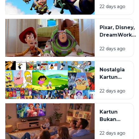
di Balik
22 days ago
Film
Animasi
yang
Pixar, Disney,
Sering
DreamWorks,
Terlewat
dan Studio
22 days ago
Ghibli: Apa
yang
Membuat
Nostalgia
Gaya Animasi
Kartun
Mereka
Masa
Berbeda?
22 days ago
Kecil:
Kenapa
Selalu
Kartun
Terasa
Bukan
Hangat
Cuma
untuk
22 days ago
untuk
Ditonton