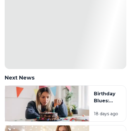
Next News
Birthday
Blues:
Mengapa
18 days ago
Sebagian
Orang
Justru