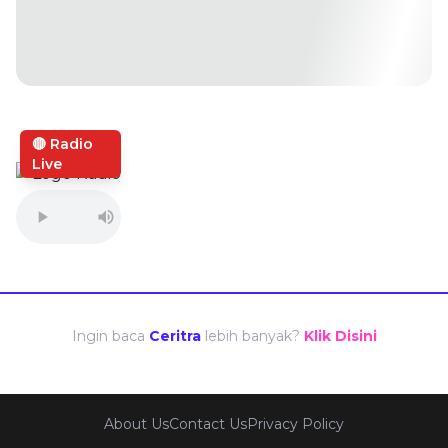
🔴 Radio
Live
Ingin baca
Ceritra
lebih banyak?
Klik Disini
About Us
Contact Us
Privacy Policy