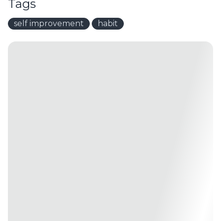
Tags
self improvement
habit