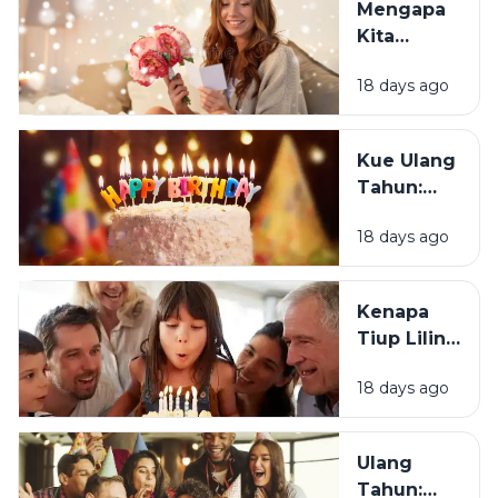
Mengapa
Merasa
Kita
Sedih Saat
Senang
Ulang
18 days ago
Mendapat
Tahun?
Ucapan
Ulang
Kue Ulang
Tahun?
Tahun:
Bagaimana
18 days ago
Tradisi Ini
Berawal?
Kenapa
Tiup Lilin
Menjadi
18 days ago
Tradisi
Saat Ulang
Tahun?
Ulang
Tahun: