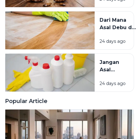
Mengundang
Kecoak,
Tikus, dan
Dari Mana
Hama
Asal Debu di
Lainnya Ke
Rumah?
Rumah
24 days ago
Kenali
Penyebab
dan Cara
Jangan
Mengatasinya
Asal
Campur
24 days ago
Bahan
Pembersih
Ini Risiko
Popular Article
Fatalnya