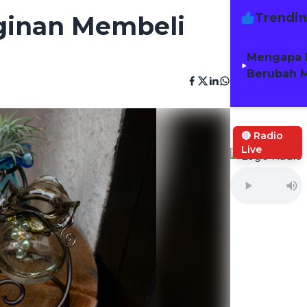
Trendi
nginan Membeli
Mengapa 
Berubah M
🔴 Radio
Live