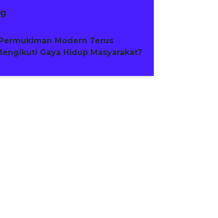
ng
Permukiman Modern Terus
engikuti Gaya Hidup Masyarakat?