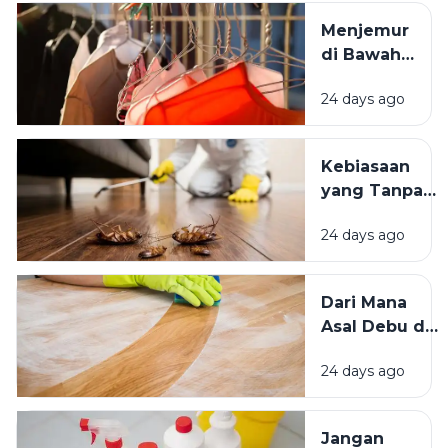
Tempat
Menjemur
Tinggal yang
di Bawah
Bersih
Matahari
Memengaruhi
24 days ago
atau Di
Kesejahteraan
Tempat
Kita?
Teduh,
Kebiasaan
Mana yang
yang Tanpa
Lebih
Sadar
Baik?
24 days ago
Mengundang
Kecoak,
Tikus, dan
Dari Mana
Hama
Asal Debu di
Lainnya Ke
Rumah?
Rumah
24 days ago
Kenali
Penyebab
dan Cara
Jangan
Mengatasinya