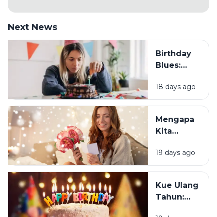
Next News
Birthday
Blues:
Mengapa
18 days ago
Sebagian
Orang
Justru
Mengapa
Merasa
Kita
Sedih Saat
Senang
Ulang
19 days ago
Mendapat
Tahun?
Ucapan
Ulang
Kue Ulang
Tahun?
Tahun:
Bagaimana