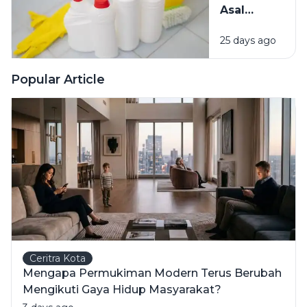
Asal
Campur
25 days ago
Bahan
Pembersih
Ini Risiko
Popular Article
Fatalnya
Ceritra Kota
Mengapa Permukiman Modern Terus Berubah
Mengikuti Gaya Hidup Masyarakat?