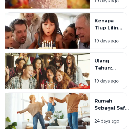
19 days ago
Tradisi Ini
Berawal?
Kenapa
Tiup Lilin
Menjadi
19 days ago
Tradisi
Saat Ulang
Tahun?
Ulang
Tahun:
Mengapa
19 days ago
Momen
Bertambah
Usia Selalu
Rumah
Terasa
Sebagai Safe
Istimewa?
Space:
24 days ago
Mengapa
Lingkungan