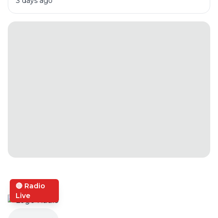
3 days ago
🔴 Radio
Live