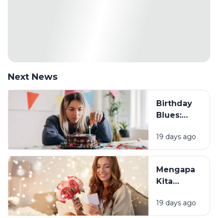
Next News
Birthday
Blues:
Mengapa
19 days ago
Sebagian
Orang
Justru
Mengapa
Merasa
Kita
Sedih Saat
Senang
Ulang
19 days ago
Mendapat
Tahun?
Ucapan