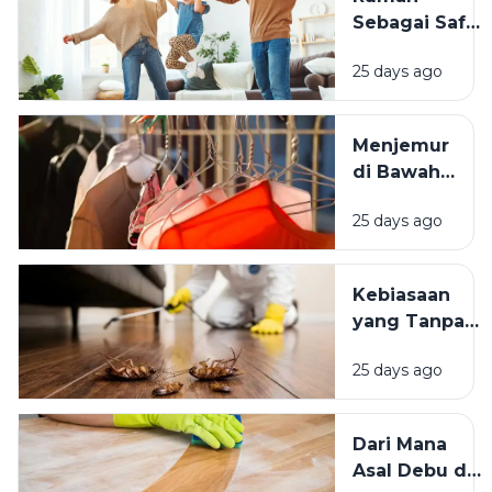
Terasa
Sebagai Safe
Istimewa?
Space:
25 days ago
Mengapa
Lingkungan
Tempat
Menjemur
Tinggal yang
di Bawah
Bersih
Matahari
Memengaruhi
25 days ago
atau Di
Kesejahteraan
Tempat
Kita?
Teduh,
Kebiasaan
Mana yang
yang Tanpa
Lebih
Sadar
Baik?
25 days ago
Mengundang
Kecoak,
Tikus, dan
Dari Mana
Hama
Asal Debu di
Lainnya Ke