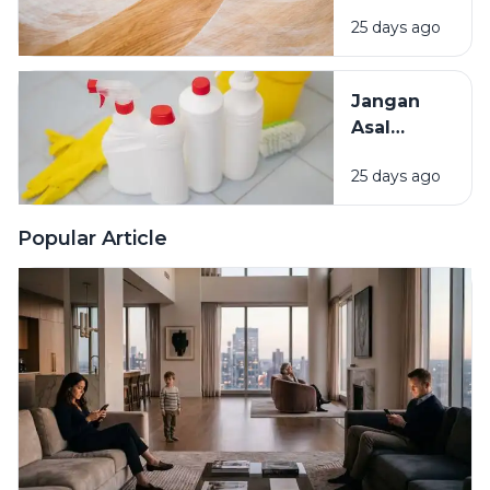
Rumah?
Rumah
25 days ago
Kenali
Penyebab
dan Cara
Jangan
Mengatasinya
Asal
Campur
25 days ago
Bahan
Pembersih
Ini Risiko
Popular Article
Fatalnya