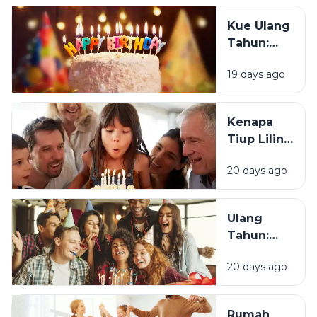
Ulang
Kue Ulang
Tahun?
Tahun:
Bagaimana
19 days ago
Tradisi Ini
Berawal?
Kenapa
Tiup Lilin
Menjadi
20 days ago
Tradisi
Saat Ulang
Tahun?
Ulang
Tahun:
Mengapa
20 days ago
Momen
Bertambah
Usia Selalu
Rumah