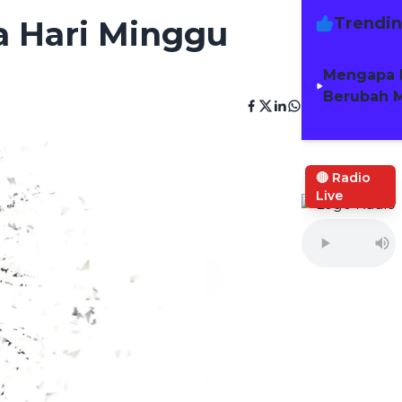
Trendi
a Hari Minggu
Mengapa 
Berubah M
🔴 Radio
Live