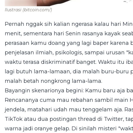
Ilustrasi
(bitcoin.com/)
Pernah nggak sih kalian ngerasa kalau hari Mi
menit, sementara hari Senin rasanya kayak s
perasaan kamu doang yang lagi baper karena b
penjelasan ilmiah, psikologis, sampai urusan "ka
waktu terasa diskriminatif banget. Waktu itu ib
lagi butuh lama-lamaan, dia malah buru-buru pe
malah betah nongkrong lama-lama.
Bayangin skenarionya begini: Kamu baru aja ba
Rencananya cuma mau rebahan sambil main HP 
jendela, matahari udah mau tenggelam aja. Rasa
TikTok atau dua postingan thread di Twitter, ta
warna jadi oranye gelap. Di sinilah misteri "wak