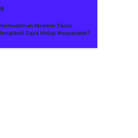
ng
Permukiman Modern Terus
engikuti Gaya Hidup Masyarakat?