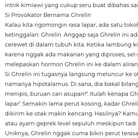
intrik kimiawi yang cukup seru buat dibahas sa
Si Provokator Bernama Ghrelin
Kalau kita ngomongin rasa lapar, ada satu to
ketinggalan: Ghrelin. Anggap saja Ghrelin ini a
cerewet di dalam tubuh kita. Ketika lambung 
karena nggak ada makanan yang diproses, sel-s
melepaskan hormon Ghrelin ini ke dalam aliran
Si Ghrelin ini tugasnya langsung meluncur ke o
namanya hipotalamus. Di sana, dia bakal bilang
menipis, buruan cari asupan!". Itulah kenapa Gh
lapar'. Semakin lama perut kosong, kadar Ghrel
dikirim ke otak makin kencang. Hasilnya? Kam
atau ayam geprek level sepuluh meskipun tadi
Uniknya, Ghrelin nggak cuma bikin perut terasa l