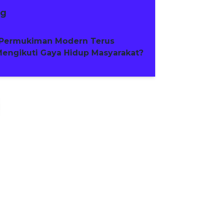
ng
Permukiman Modern Terus
engikuti Gaya Hidup Masyarakat?