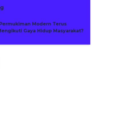
ng
Permukiman Modern Terus
engikuti Gaya Hidup Masyarakat?