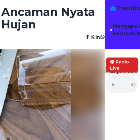
Trendi
, Ancaman Nyata
 Hujan
Mengapa 
Berubah M
🔴 Radio
Live