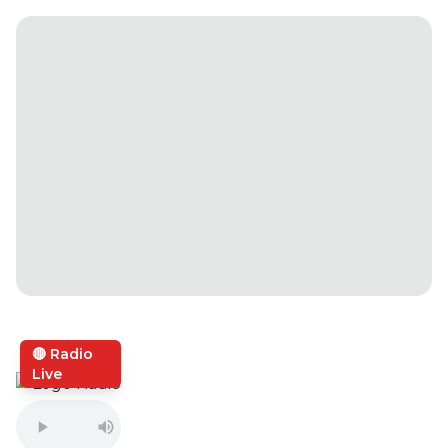
🔴 Radio
Live