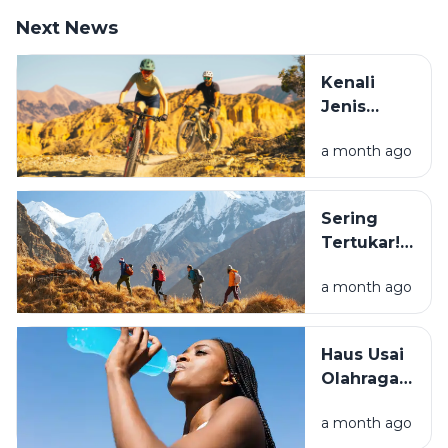
Next News
Kenali
Jenis
Sepeda
a month ago
Sebelum
Beli: Mana
yang
Sering
Cocok
Tertukar!
Buat
Ini
Healing?
a month ago
Perbedaan
Hiking dan
Trekking
Haus Usai
yang
Olahraga?
Wajib
Simak
Tahu
a month ago
Beda Air