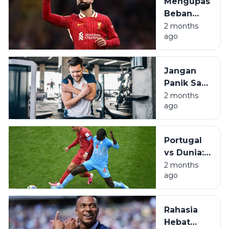
Mengupas
Tiket 32
Beban
Besar
Berat di
2 months
ago
Pundak
Mohamed
Salah
Jangan
untuk
Panik Saat
Mesir
Otot Kaku,
2 months
ago
Pahami
DOMS
Pasca
Portugal
Olahraga
vs Dunia:
Saat
2 months
ago
Konser
Reuni Tak
Seindah
Rahasia
Bayangan
Hebat