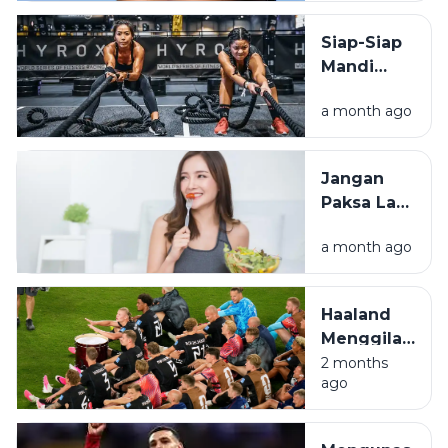
Biasa dan
Minuman
Siap-Siap
Elektrolit
Mandi
Keringat!
a month ago
Ini Alasan
Kenapa
Hyrox
Jangan
Menjadi
Paksa Lari
Populer
Saat
a month ago
Lapar!
Simak
Tips
Haaland
Sarapan
Menggila
Simpel
di New
2 months
ago
Jersey,
Norwegia
Amankan