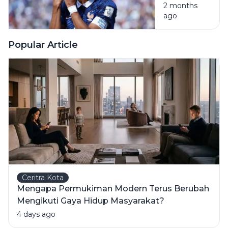
Mbappe
2 months
ago
Saat
Prancis
Bungkam
Popular Article
Senegal di
PD 2026
Ceritra Kota
Mengapa Permukiman Modern Terus Berubah
Mengikuti Gaya Hidup Masyarakat?
4 days ago