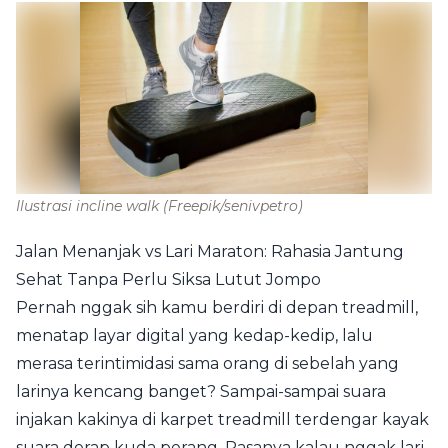
Ilustrasi incline walk
(Freepik/senivpetro)
Jalan Menanjak vs Lari Maraton: Rahasia Jantung
Sehat Tanpa Perlu Siksa Lutut Jompo
Pernah nggak sih kamu berdiri di depan treadmill,
menatap layar digital yang kedap-kedip, lalu
merasa terintimidasi sama orang di sebelah yang
larinya kencang banget? Sampai-sampai suara
injakan kakinya di karpet treadmill terdengar kayak
suara derap kuda perang. Rasanya kalau nggak lari