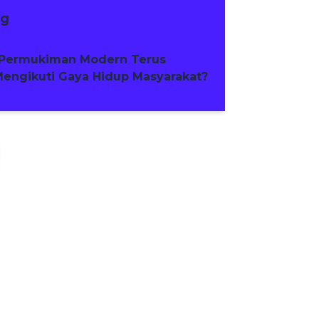
ng
Permukiman Modern Terus
engikuti Gaya Hidup Masyarakat?