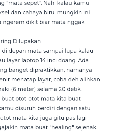
ang "mata sepet". Nah, kalau kamu
ksel dan cahaya biru, mungkin ini
ya ngerem dikit biar mata nggak
ring Dilupakan
da di depan mata sampai lupa kalau
u layar laptop 14 inci doang. Ada
ang banget dipraktikkan, namanya
enit menatap layar, coba deh alihkan
aki (6 meter) selama 20 detik.
buat otot-otot mata kita buat
kamu disuruh berdiri dengan satu
otot mata kita juga gitu pas lagi
gajakin mata buat "healing" sejenak.