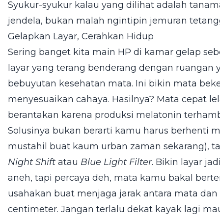
Syukur-syukur kalau yang dilihat adalah tana
jendela, bukan malah ngintipin jemuran tetan
Gelapkan Layar, Cerahkan Hidup
Sering banget kita main HP di kamar gelap sebe
layar yang terang benderang dengan ruangan y
bebuyutan kesehatan mata. Ini bikin mata beker
menyesuaikan cahaya. Hasilnya? Mata cepat lela
berantakan karena produksi melatonin terhamb
Solusinya bukan berarti kamu harus berhenti ma
mustahil buat kaum urban zaman sekarang), ta
Night Shift
atau
Blue Light Filter
. Bikin layar 
aneh, tapi percaya deh, mata kamu bakal berter
usahakan buat menjaga jarak antara mata dan l
centimeter. Jangan terlalu dekat kayak lagi ma