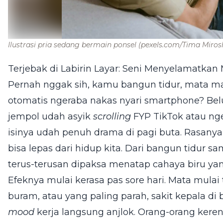
Ilustrasi pria sedang bermain ponsel
(pexels.com/Tima Miros
Terjebak di Labirin Layar: Seni Menyelamatka
Pernah nggak sih, kamu bangun tidur, mata ma
otomatis ngeraba nakas nyari smartphone? Be
jempol udah asyik
scrolling
FYP TikTok atau ng
isinya udah penuh drama di pagi buta. Rasanya
bisa lepas dari hidup kita. Dari bangun tidur 
terus-terusan dipaksa menatap cahaya biru ya
Efeknya mulai kerasa pas sore hari. Mata mula
buram, atau yang paling parah, sakit kepala di
mood
kerja langsung anjlok. Orang-orang ker