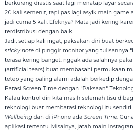
berkurang drastis saat lagi menatap layar secar
20 kali semenit, tapi pas lagi asyik main game a
jadi cuma 5 kali. Efeknya? Mata jadi kering ka
terdistribusi dengan baik.
Jadi, setiap kali ingat, paksakan diri buat berke
sticky note
di pinggir monitor yang tulisannya 
terasa kering banget, nggak ada salahnya paka
(artificial tears) buat membasahi permukaan m
tetep yang paling alami adalah berkedip deng
Batasi Screen Time dengan "Paksaan" Teknolog
Kalau kontrol diri kita masih selemah tisu diba
teknologi buat membatasi teknologi itu sendiri
Wellbeing
dan di iPhone ada
Screen Time
. Gun
aplikasi tertentu. Misalnya, jatah main Instagr