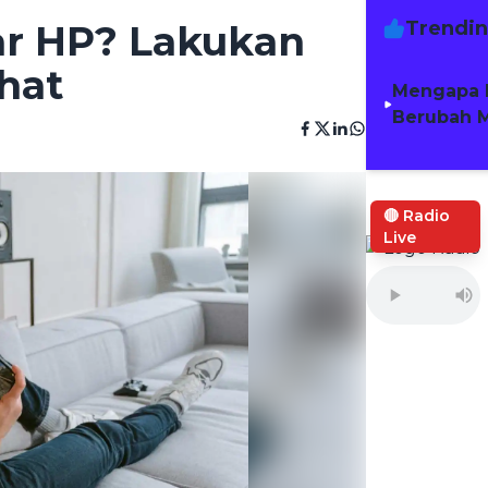
Trendi
ar HP? Lakukan
hat
Mengapa 
Berubah M
🔴 Radio
Live