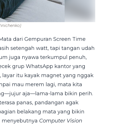
hnichenko)
n Mata dari Gempuran Screen Time
sih setengah watt, tapi tangan udah
lum juga nyawa terkumpul penuh,
ecek grup WhatsApp kantor yang
, layar itu kayak magnet yang nggak
sampai mau merem lagi, mata kita
ng—jujur aja—lama-lama bikin perih.
i terasa panas, pandangan agak
 bagian belakang mata yang bikin
en menyebutnya
Computer Vision