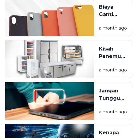
Praktis,
Biaya
Tapi Kok
Ganti
Saldo
Layar HP
Cepat
a month ago
Mahal?
Habis?
Lindungi
Gadget
Kisah
Anda
Penemuan
Sejak Hari
Kulkas:
Pertama
a month ago
Dari Es
Balok
Hingga
Jangan
Frozen
Tunggu
Food
Mati Total,
a month ago
Ini Cara
Rawat
Baterai
Kenapa
Laptop