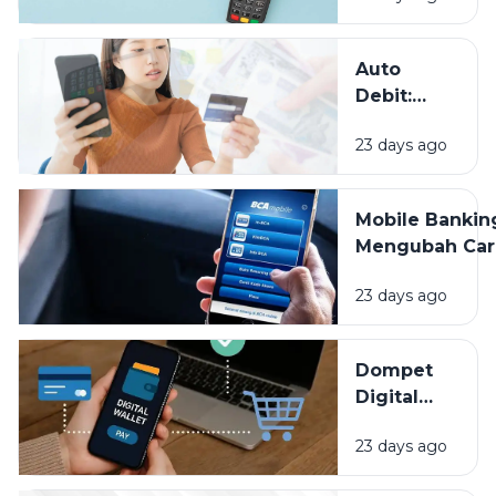
Masa Depan
Pembayaran?
Auto
Debit:
Praktis
23 days ago
untuk
Tagihan,
Tapi
Mobile Bankin
Jangan
Mengubah Car
Sampai
Kita Mengelol
Lupa
23 days ago
Uang, Apa Saj
Dipantau
Keuntunganny
Dompet
Digital
Bikin
23 days ago
Hidup
Lebih