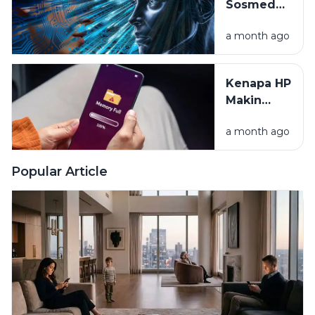
Sosmed
Anda
Tahu Apa
a month ago
yang Kita
Mau? Intip
Rahasia
Kenapa HP
Algoritma
Makin
Lama
a month ago
Makin
Lemot?
Yuk Cari
Popular Article
Tahu
Alasannya