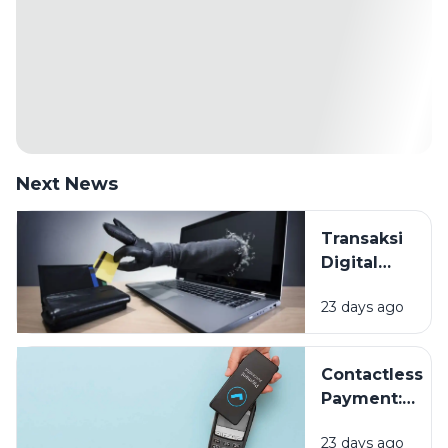
Next News
Transaksi
Digital
Makin
23 days ago
Mudah,
Bagaimana
Cara
Contactless
Melindungi
Payment:
Data
Sekadar
Keuangan
23 days ago
Tren atau