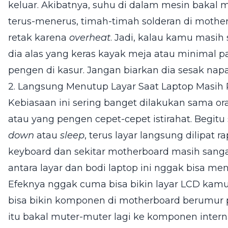
keluar. Akibatnya, suhu di dalam mesin bakal me
terus-menerus, timah-timah solderan di moth
retak karena
overheat
. Jadi, kalau kamu masih
dia alas yang keras kayak meja atau minimal
pengen di kasur. Jangan biarkan dia sesak n
2. Langsung Menutup Layar Saat Laptop Masih
Kebiasaan ini sering banget dilakukan sama or
atau yang pengen cepet-cepet istirahat. Begitu 
down
atau
sleep
, terus layar langsung dilipat r
keyboard dan sekitar motherboard masih sanga
antara layar dan bodi laptop ini nggak bisa m
Efeknya nggak cuma bisa bikin layar LCD kamu 
bisa bikin komponen di motherboard berumur 
itu bakal muter-muter lagi ke komponen interna