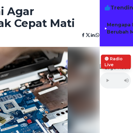
Trendi
i Agar
ak Cepat Mati
Mengapa 
Berubah M
🔴 Radio
Live