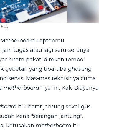
 EU)
k Motherboard Laptopmu
jain tugas atau lagi seru-serunya
ayar hitam pekat, ditekan tombol
ak gebetan yang tiba-tiba
ghosting
ng servis, Mas-mas teknisinya cuma
na
motherboard
-nya ini, Kak. Biayanya
rboard
itu ibarat jantung sekaligus
sudah kena "serangan jantung",
ya, kerusakan
motherboard
itu