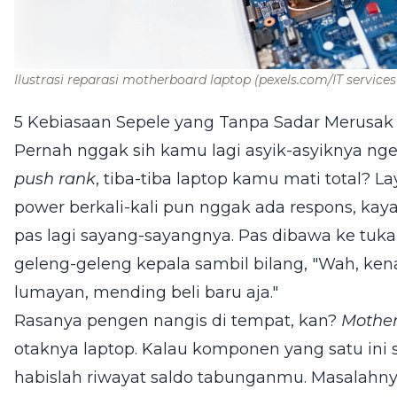
Ilustrasi reparasi motherboard laptop
(pexels.com/IT services
5 Kebiasaan Sepele yang Tanpa Sadar Merusa
Pernah nggak sih kamu lagi asyik-asyiknya nger
push rank
, tiba-tiba laptop kamu mati total? L
power berkali-kali pun nggak ada respons, kay
pas lagi sayang-sayangnya. Pas dibawa ke tuka
geleng-geleng kepala sambil bilang, "Wah, ke
lumayan, mending beli baru aja."
Rasanya pengen nangis di tempat, kan?
Mothe
otaknya laptop. Kalau komponen yang satu ini 
habislah riwayat saldo tabunganmu. Masalahn