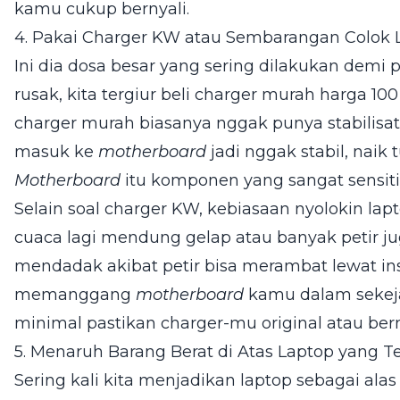
kamu cukup bernyali.
4. Pakai Charger KW atau Sembarangan Colok Li
Ini dia dosa besar yang sering dilakukan demi 
rusak, kita tergiur beli charger murah harga 100
charger murah biasanya nggak punya stabilisat
masuk ke
motherboard
jadi nggak stabil, naik
Motherboard
itu komponen yang sangat sensitif
Selain soal charger KW, kebiasaan nyolokin lap
cuaca lagi mendung gelap atau banyak petir jug
mendadak akibat petir bisa merambat lewat ins
memanggang
motherboard
kamu dalam sekej
minimal pastikan charger-mu original atau berm
5. Menaruh Barang Berat di Atas Laptop yang T
Sering kali kita menjadikan laptop sebagai alas