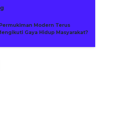
ng
Permukiman Modern Terus
engikuti Gaya Hidup Masyarakat?