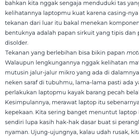
bahkan kita nggak sengaja menduduki tas yang
kelihatannya laptopmu kuat karena casing-nya m
tekanan dari luar itu bakal menekan komponen
bentuknya adalah papan sirkuit yang tipis da
disolder.
Tekanan yang berlebihan bisa bikin papan
mot
Walaupun lengkungannya nggak kelihatan mata
mutusin jalur-jalur mikro yang ada di dalamny
neken saraf di tubuhmu, lama-lama pasti ada ya
perlakukan laptopmu kayak barang pecah belah
Kesimpulannya, merawat laptop itu sebenarnya
kepekaan. Kita sering banget menuntut laptop b
sendiri lupa kasih hak-hak dasar buat si perang
nyaman. Ujung-ujungnya, kalau udah rusak, kita