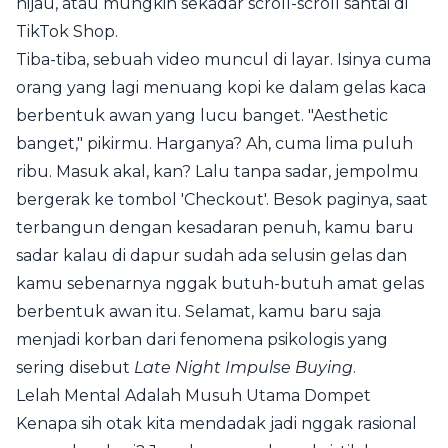
hijau, atau mungkin sekadar scroll-scroll santai di
TikTok Shop.
Tiba-tiba, sebuah video muncul di layar. Isinya cuma
orang yang lagi menuang kopi ke dalam gelas kaca
berbentuk awan yang lucu banget. "Aesthetic
banget," pikirmu. Harganya? Ah, cuma lima puluh
ribu. Masuk akal, kan? Lalu tanpa sadar, jempolmu
bergerak ke tombol 'Checkout'. Besok paginya, saat
terbangun dengan kesadaran penuh, kamu baru
sadar kalau di dapur sudah ada selusin gelas dan
kamu sebenarnya nggak butuh-butuh amat gelas
berbentuk awan itu. Selamat, kamu baru saja
menjadi korban dari fenomena psikologis yang
sering disebut
Late Night Impulse Buying
.
Lelah Mental Adalah Musuh Utama Dompet
Kenapa sih otak kita mendadak jadi nggak rasional