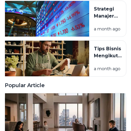
Strategi
Manajer
Investasi
a month ago
Afrika
Selatan
Borong
Tips Bisnis
Aset
Mengikuti
Murah di
Tren: Cara
RI
a month ago
Hindari
Rugi Stok
Menumpuk
Popular Article