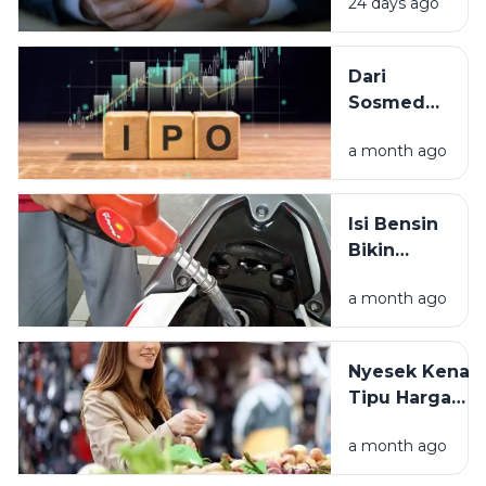
24 days ago
Kehidupan
Sehari-hari:
Cara Baru Kita
Dari
Mengelola
Sosmed
dan
ke Bursa:
Menggunakan
a month ago
Panduan
Uang
Lengkap
Mengenal
Isi Bensin
Istilah IPO
Bikin
Stres?
a month ago
Rahasia
Hemat
BBM Biar
Nyesek Kena
Dompet
Tipu Harga
Sehat
Pasar? Ini Cara
a month ago
Menghindarin