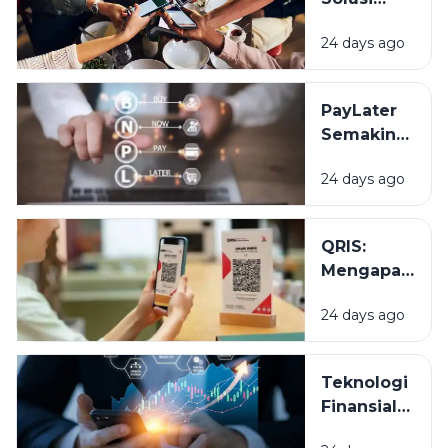
Patungan
24 days ago
yang
Makin
Populer di
PayLater
Kalangan
Semakin
Anak
Populer,
Muda
24 days ago
Kemudahan
atau
Godaan
QRIS:
Belanja?
Mengapa
Satu Kode
24 days ago
QR Bisa
Dipakai di
Berbagai
Teknologi
Aplikasi?
Finansial
dalam