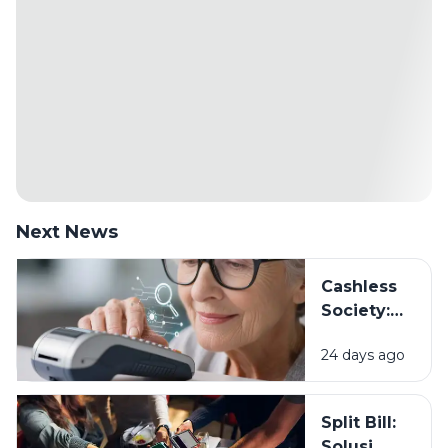
Next News
Cashless
Society:
Siapkah
24 days ago
Kita Hidup
Tanpa
Uang
Split Bill:
Tunai?
Solusi