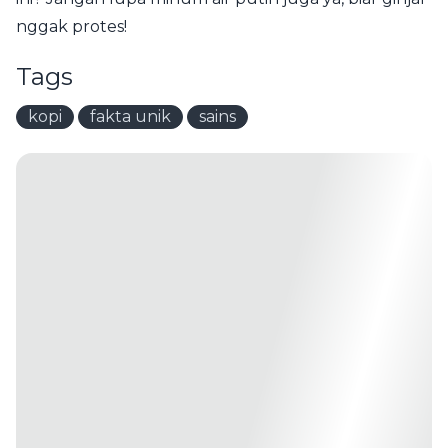
nggak protes!
Tags
kopi
fakta unik
sains