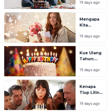
19 days ago
Sebagian
Orang
Justru
Mengapa
Merasa
Kita
Sedih Saat
Senang
Ulang
19 days ago
Mendapat
Tahun?
Ucapan
Ulang
Kue Ulang
Tahun?
Tahun:
Bagaimana
19 days ago
Tradisi Ini
Berawal?
Kenapa
Tiup Lilin
Menjadi
19 days ago
Tradisi
Saat Ulang