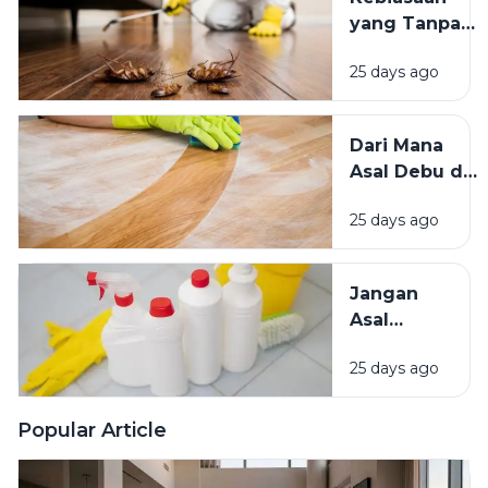
Mana yang
yang Tanpa
Lebih
Sadar
Baik?
25 days ago
Mengundang
Kecoak,
Tikus, dan
Dari Mana
Hama
Asal Debu di
Lainnya Ke
Rumah?
Rumah
25 days ago
Kenali
Penyebab
dan Cara
Jangan
Mengatasinya
Asal
Campur
25 days ago
Bahan
Pembersih
Ini Risiko
Popular Article
Fatalnya