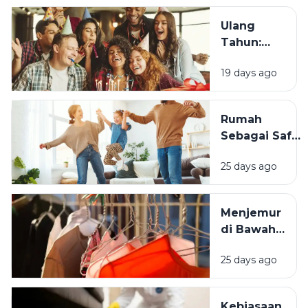
Tahun?
Ulang
Tahun:
Mengapa
19 days ago
Momen
Bertambah
Usia Selalu
Rumah
Terasa
Sebagai Safe
Istimewa?
Space:
25 days ago
Mengapa
Lingkungan
Tempat
Menjemur
Tinggal yang
di Bawah
Bersih
Matahari
Memengaruhi
25 days ago
atau Di
Kesejahteraan
Tempat
Kita?
Teduh,
Kebiasaan