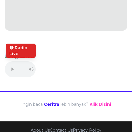
🔴 Radio
Live
Ingin baca
Ceritra
lebih banyak?
Klik Disini
About Us
Contact Us
Privacy Policy