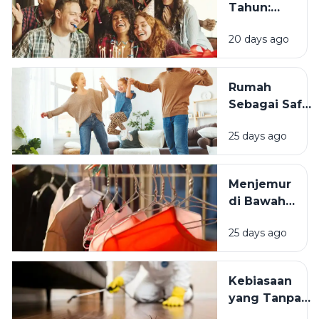
Tahun:
Mengapa
20 days ago
Momen
Bertambah
Usia Selalu
Rumah
Terasa
Sebagai Safe
Istimewa?
Space:
25 days ago
Mengapa
Lingkungan
Tempat
Menjemur
Tinggal yang
di Bawah
Bersih
Matahari
Memengaruhi
25 days ago
atau Di
Kesejahteraan
Tempat
Kita?
Teduh,
Kebiasaan
Mana yang
yang Tanpa
Lebih
Sadar