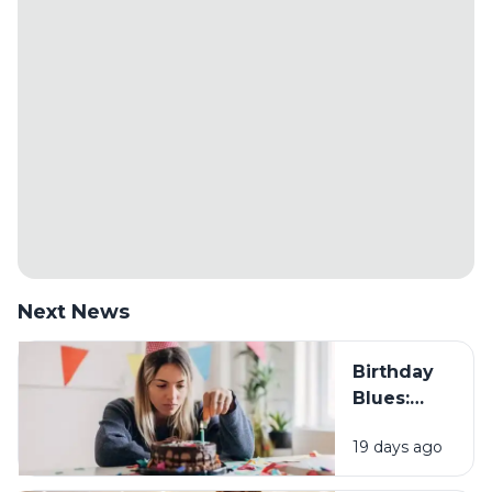
Next News
Birthday
Blues:
Mengapa
19 days ago
Sebagian
Orang