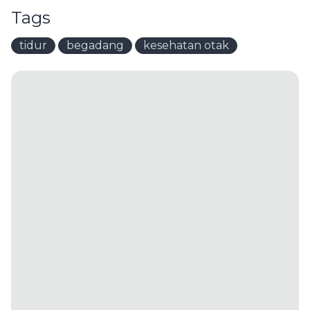
Tags
tidur
begadang
kesehatan otak