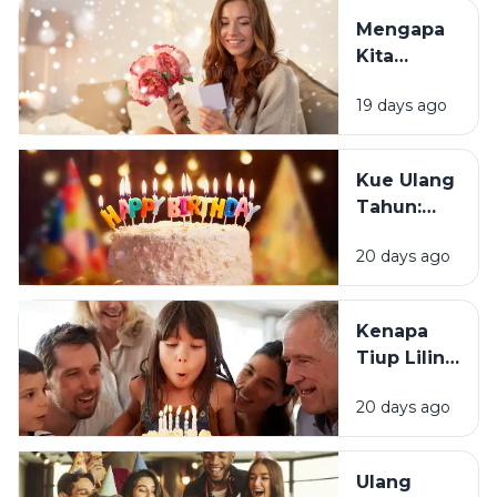
Justru
Mengapa
Merasa
Kita
Sedih Saat
Senang
Ulang
19 days ago
Mendapat
Tahun?
Ucapan
Ulang
Kue Ulang
Tahun?
Tahun:
Bagaimana
20 days ago
Tradisi Ini
Berawal?
Kenapa
Tiup Lilin
Menjadi
20 days ago
Tradisi
Saat Ulang
Tahun?
Ulang