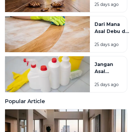
Baik?
25 days ago
Mengundang
Kecoak,
Tikus, dan
Dari Mana
Hama
Asal Debu di
Lainnya Ke
Rumah?
Rumah
25 days ago
Kenali
Penyebab
dan Cara
Jangan
Mengatasinya
Asal
Campur
25 days ago
Bahan
Pembersih
Ini Risiko
Popular Article
Fatalnya