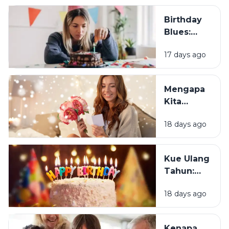
Birthday
Blues:
Mengapa
17 days ago
Sebagian
Orang
Justru
Mengapa
Merasa
Kita
Sedih Saat
Senang
Ulang
18 days ago
Mendapat
Tahun?
Ucapan
Ulang
Kue Ulang
Tahun?
Tahun:
Bagaimana
18 days ago
Tradisi Ini
Berawal?
Kenapa