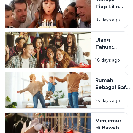
Tiup Lilin
Menjadi
18 days ago
Tradisi
Saat Ulang
Tahun?
Ulang
Tahun:
Mengapa
18 days ago
Momen
Bertambah
Usia Selalu
Rumah
Terasa
Sebagai Safe
Istimewa?
Space:
23 days ago
Mengapa
Lingkungan
Tempat
Menjemur
Tinggal yang
di Bawah
Bersih