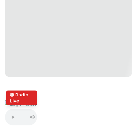
🔴 Radio
Live