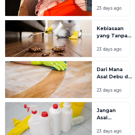
Matahari
Memengaruhi
23 days ago
atau Di
Kesejahteraan
Tempat
Kita?
Teduh,
Kebiasaan
Mana yang
yang Tanpa
Lebih
Sadar
Baik?
23 days ago
Mengundang
Kecoak,
Tikus, dan
Dari Mana
Hama
Asal Debu di
Lainnya Ke
Rumah?
Rumah
23 days ago
Kenali
Penyebab
dan Cara
Jangan
Mengatasinya
Asal
Campur
23 days ago
Bahan