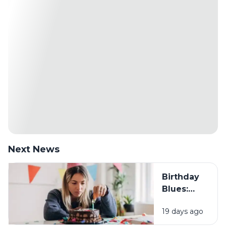
Next News
Birthday
Blues:
Mengapa
19 days ago
Sebagian
Orang