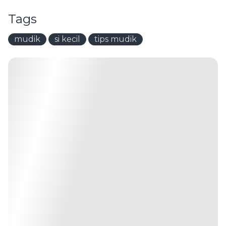
Tags
mudik
si kecil
tips mudik