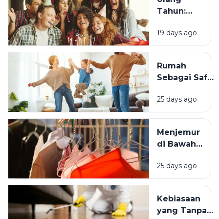
Tahun:
Mengapa
19 days ago
Momen
Bertambah
Usia Selalu
Rumah
Terasa
Sebagai Safe
Istimewa?
Space:
25 days ago
Mengapa
Lingkungan
Tempat
Menjemur
Tinggal yang
di Bawah
Bersih
Matahari
Memengaruhi
25 days ago
atau Di
Kesejahteraan
Tempat
Kita?
Teduh,
Kebiasaan
Mana yang
yang Tanpa
Lebih