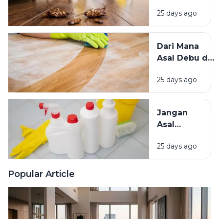
Sadar
Baik?
25 days ago
Mengundang
Kecoak,
Tikus, dan
Dari Mana
Hama
Asal Debu di
Lainnya Ke
Rumah?
Rumah
25 days ago
Kenali
Penyebab
dan Cara
Jangan
Mengatasinya
Asal
Campur
25 days ago
Bahan
Pembersih
Ini Risiko
Popular Article
Fatalnya