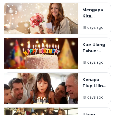
Justru
Mengapa
Merasa
Kita
Sedih Saat
Senang
Ulang
19 days ago
Mendapat
Tahun?
Ucapan
Ulang
Kue Ulang
Tahun?
Tahun:
Bagaimana
19 days ago
Tradisi Ini
Berawal?
Kenapa
Tiup Lilin
Menjadi
19 days ago
Tradisi
Saat Ulang
Tahun?
Ulang