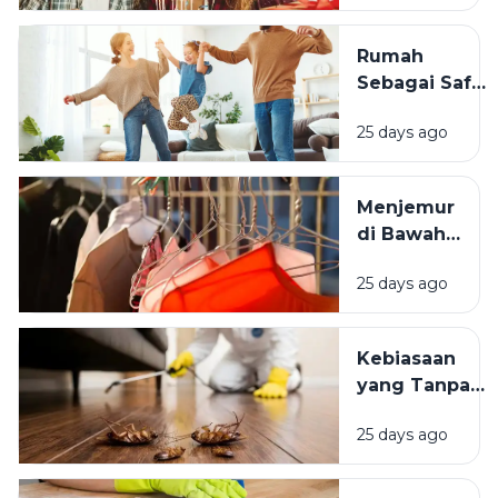
Bertambah
Usia Selalu
Rumah
Terasa
Sebagai Safe
Istimewa?
Space:
25 days ago
Mengapa
Lingkungan
Tempat
Menjemur
Tinggal yang
di Bawah
Bersih
Matahari
Memengaruhi
25 days ago
atau Di
Kesejahteraan
Tempat
Kita?
Teduh,
Kebiasaan
Mana yang
yang Tanpa
Lebih
Sadar
Baik?
25 days ago
Mengundang
Kecoak,
Tikus, dan