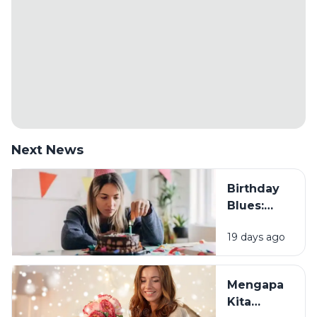
Next News
Birthday
Blues:
Mengapa
19 days ago
Sebagian
Orang
Justru
Mengapa
Merasa
Kita
Sedih Saat