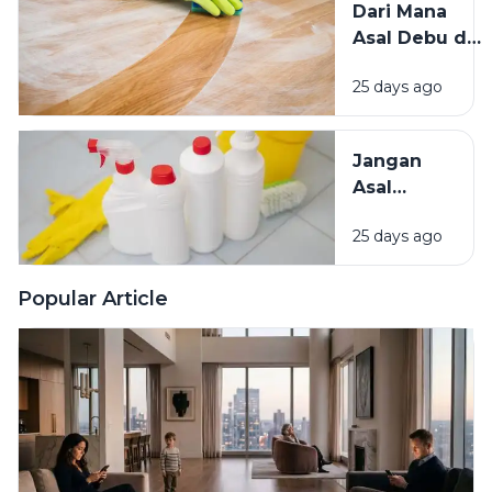
Dari Mana
Hama
Asal Debu di
Lainnya Ke
Rumah?
Rumah
25 days ago
Kenali
Penyebab
dan Cara
Jangan
Mengatasinya
Asal
Campur
25 days ago
Bahan
Pembersih
Ini Risiko
Popular Article
Fatalnya