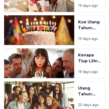
Senang
Ulang
19 days ago
Mendapat
Tahun?
Ucapan
Ulang
Kue Ulang
Tahun?
Tahun:
Bagaimana
19 days ago
Tradisi Ini
Berawal?
Kenapa
Tiup Lilin
Menjadi
19 days ago
Tradisi
Saat Ulang
Tahun?
Ulang
Tahun:
Mengapa
20 days ago
Momen