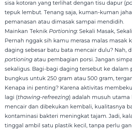
sisa kotoran yang terlihat dengan tisu dapur (
pa
tepuk lembut. Tenang saja, kuman-kuman jahat 
pemanasan atau dimasak sampai mendidih.
Mainkan Teknik
Portioning
: Sekali Masak, Sekal
Pernah nggak sih kamu merasa malas masak ka
daging sebesar batu bata mencair dulu? Nah, di
portioning
atau pembagian porsi. Jangan simpa
sekaligus. Bagi-bagi daging tersebut ke dalam p
bungkus untuk 250 gram atau 500 gram, terga
Kenapa ini penting? Karena aktivitas membek
lagi (
thawing-refreezing
) adalah musuh utama k
mencair dan dibekukan kembali, kualitasnya bak
kontaminasi bakteri meningkat tajam. Jadi, kal
tinggal ambil satu plastik kecil, tanpa perlu