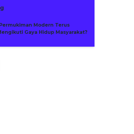
ng
Permukiman Modern Terus
engikuti Gaya Hidup Masyarakat?