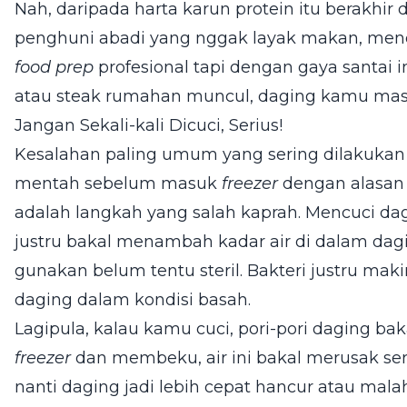
Nah, daripada harta karun protein itu berakhir
penghuni abadi yang nggak layak makan, mendi
food prep
profesional tapi dengan gaya santai i
atau steak rumahan muncul, daging kamu masi
Jangan Sekali-kali Dicuci, Serius!
Kesalahan paling umum yang sering dilakukan 
mentah sebelum masuk
freezer
dengan alasan 
adalah langkah yang salah kaprah. Mencuci d
justru bakal menambah kadar air di dalam daging
gunakan belum tentu steril. Bakteri justru ma
daging dalam kondisi basah.
Lagipula, kalau kamu cuci, pori-pori daging ba
freezer
dan membeku, air ini bakal merusak ser
nanti daging jadi lebih cepat hancur atau mal