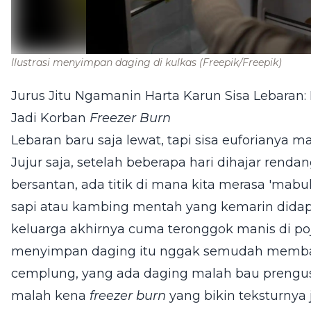
Ilustrasi menyimpan daging di kulkas
(Freepik/Freepik)
Jurus Jitu Ngamanin Harta Karun Sisa Lebaran:
Jadi Korban
Freezer Burn
Lebaran baru saja lewat, tapi sisa euforianya ma
Jujur saja, setelah beberapa hari dihajar ren
bersantan, ada titik di mana kita merasa 'mabu
sapi atau kambing mentah yang kemarin didapa
keluarga akhirnya cuma teronggok manis di p
menyimpan daging itu nggak semudah membali
cemplung, yang ada daging malah bau prengus,
malah kena
freezer burn
yang bikin teksturnya j