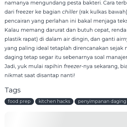
namanya mengundang pesta bakteri. Cara ter
dari freezer ke bagian
chiller
(rak kulkas bawah
pencairan yang perlahan ini bakal menjaga tek
Kalau memang darurat dan butuh cepat, rend
plastik rapat) di dalam air dingin, dan ganti airn
yang paling ideal tetaplah direncanakan seja
daging tetap segar itu sebenarnya soal manaje
Jadi, yuk mulai rapihin
freezer
-nya sekarang, bia
nikmat saat disantap nanti!
Tags
food prep
kitchen hacks
penyimpanan daging