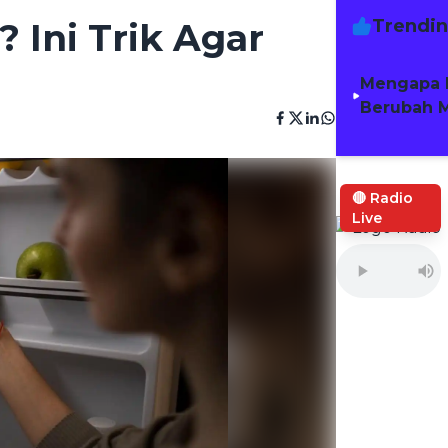
Trendi
 Ini Trik Agar
Mengapa 
Berubah M
🔴 Radio
Live