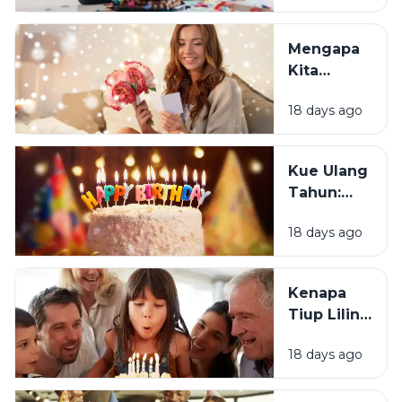
Orang
Justru
Mengapa
Merasa
Kita
Sedih Saat
Senang
Ulang
18 days ago
Mendapat
Tahun?
Ucapan
Ulang
Kue Ulang
Tahun?
Tahun:
Bagaimana
18 days ago
Tradisi Ini
Berawal?
Kenapa
Tiup Lilin
Menjadi
18 days ago
Tradisi
Saat Ulang
Tahun?