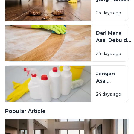
Lebih
Sadar
Baik?
24 days ago
Mengundang
Kecoak,
Tikus, dan
Dari Mana
Hama
Asal Debu di
Lainnya Ke
Rumah?
Rumah
24 days ago
Kenali
Penyebab
dan Cara
Jangan
Mengatasinya
Asal
Campur
24 days ago
Bahan
Pembersih
Ini Risiko
Popular Article
Fatalnya