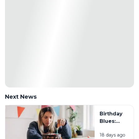
Next News
Birthday
Blues:
Mengapa
18 days ago
Sebagian