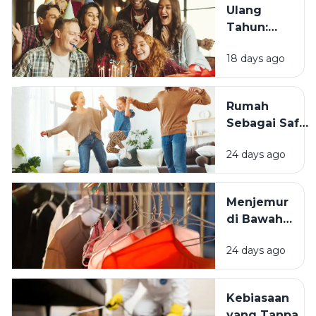
Ulang
Tahun:
Mengapa
18 days ago
Momen
Bertambah
Usia Selalu
Rumah
Terasa
Sebagai Safe
Istimewa?
Space:
24 days ago
Mengapa
Lingkungan
Tempat
Menjemur
Tinggal yang
di Bawah
Bersih
Matahari
Memengaruhi
24 days ago
atau Di
Kesejahteraan
Tempat
Kita?
Teduh,
Kebiasaan
Mana yang
yang Tanpa