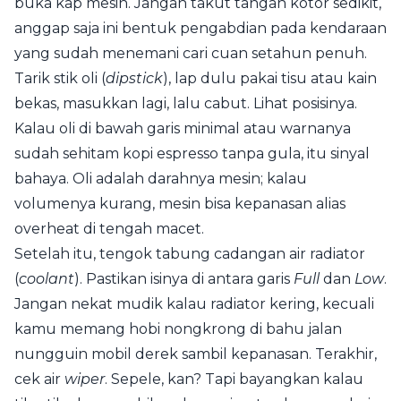
buka kap mesin. Jangan takut tangan kotor sedikit,
anggap saja ini bentuk pengabdian pada kendaraan
yang sudah menemani cari cuan setahun penuh.
Tarik stik oli (
dipstick
), lap dulu pakai tisu atau kain
bekas, masukkan lagi, lalu cabut. Lihat posisinya.
Kalau oli di bawah garis minimal atau warnanya
sudah sehitam kopi espresso tanpa gula, itu sinyal
bahaya. Oli adalah darahnya mesin; kalau
volumenya kurang, mesin bisa kepanasan alias
overheat di tengah macet.
Setelah itu, tengok tabung cadangan air radiator
(
coolant
). Pastikan isinya di antara garis
Full
dan
Low
.
Jangan nekat mudik kalau radiator kering, kecuali
kamu memang hobi nongkrong di bahu jalan
nungguin mobil derek sambil kepanasan. Terakhir,
cek air
wiper
. Sepele, kan? Tapi bayangkan kalau