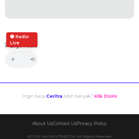
🔴 Radio
Live
Ingin baca
Ceritra
lebih banyak?
Klik Disini
About Us
Contact Us
Privacy Policy
©2024 AMJ MULTIMEDJA. All Rights Reserved.