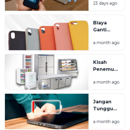
23 days ago
Hidup
Lebih
Praktis,
Biaya
Tapi Kok
Ganti
Saldo
Layar HP
Cepat
a month ago
Mahal?
Habis?
Lindungi
Gadget
Kisah
Anda
Penemuan
Sejak Hari
Kulkas:
Pertama
a month ago
Dari Es
Balok
Hingga
Jangan
Frozen
Tunggu
Food
Mati Total,
a month ago
Ini Cara
Rawat