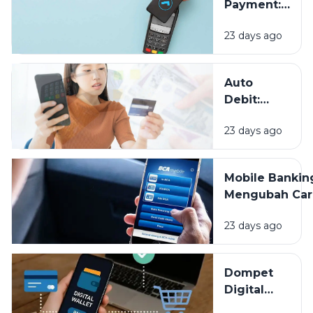
Payment:
Data
Sekadar
Keuangan
23 days ago
Tren atau
Masa Depan
Pembayaran?
Auto
Debit:
Praktis
23 days ago
untuk
Tagihan,
Tapi
Mobile Bankin
Jangan
Mengubah Car
Sampai
Kita Mengelol
Lupa
23 days ago
Uang, Apa Saj
Dipantau
Keuntunganny
Dompet
Digital
Bikin