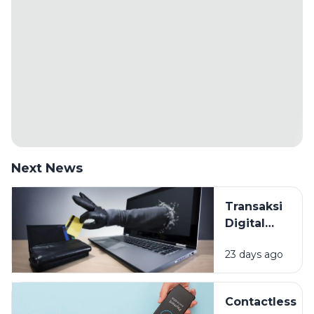
Next News
Transaksi
Digital
Makin
23 days ago
Mudah,
Bagaimana
Cara
Contactless
Melindungi