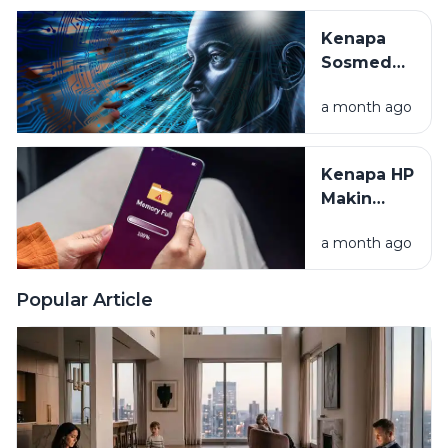
Baterai
Kenapa
Laptop
Sosmed
Anda
Tahu Apa
a month ago
yang Kita
Mau? Intip
Rahasia
Kenapa HP
Algoritma
Makin
Lama
a month ago
Makin
Lemot?
Yuk Cari
Popular Article
Tahu
Alasannya