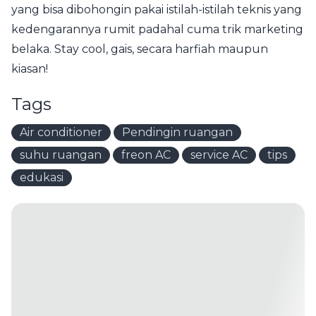
yang bisa dibohongin pakai istilah-istilah teknis yang
kedengarannya rumit padahal cuma trik marketing
belaka. Stay cool, gais, secara harfiah maupun
kiasan!
Tags
Air conditioner
Pendingin ruangan
suhu ruangan
freon AC
service AC
tips
edukasi