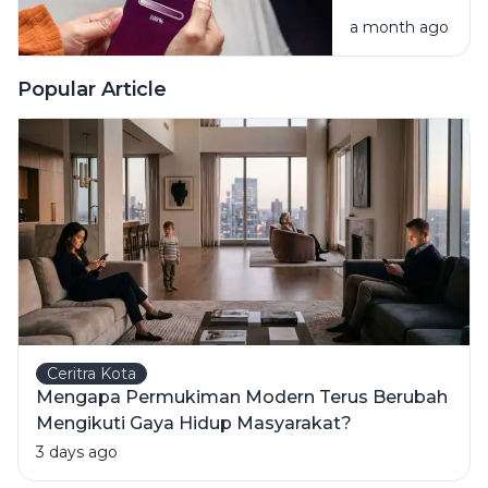
Lama
a month ago
Makin
Lemot?
Yuk Cari
Popular Article
Tahu
Alasannya
Ceritra Kota
Mengapa Permukiman Modern Terus Berubah
Mengikuti Gaya Hidup Masyarakat?
3 days ago