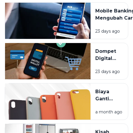
Tapi
Mobile Bankin
Jangan
Mengubah Car
Sampai
Kita Mengelol
Lupa
23 days ago
Uang, Apa Saj
Dipantau
Keuntunganny
Dompet
Digital
Bikin
23 days ago
Hidup
Lebih
Praktis,
Biaya
Tapi Kok
Ganti
Saldo
Layar HP
Cepat
a month ago
Mahal?
Habis?
Lindungi
Gadget
Kisah