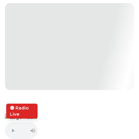
🔴 Radio
Live