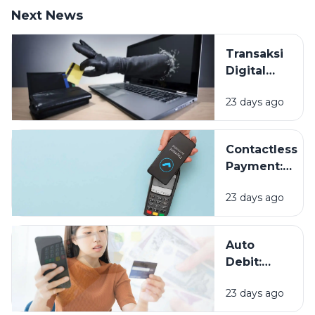
Next News
Transaksi
Digital
Makin
23 days ago
Mudah,
Bagaimana
Cara
Contactless
Melindungi
Payment:
Data
Sekadar
Keuangan
23 days ago
Tren atau
Masa Depan
Pembayaran?
Auto
Debit:
Praktis
23 days ago
untuk
Tagihan,