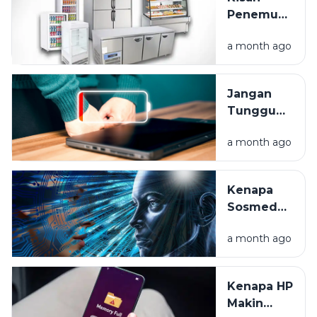
Anda
Penemuan
Sejak Hari
Kulkas:
Pertama
a month ago
Dari Es
Balok
Hingga
Jangan
Frozen
Tunggu
Food
Mati Total,
a month ago
Ini Cara
Rawat
Baterai
Kenapa
Laptop
Sosmed
Anda
Tahu Apa
a month ago
yang Kita
Mau? Intip
Rahasia
Kenapa HP
Algoritma
Makin