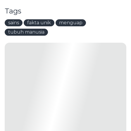
Tags
sains
fakta unik
menguap
tubuh manusia