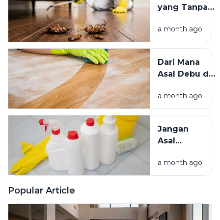
yang Tanpa
Lebih
Sadar
Baik?
a month ago
Mengundang
Kecoak,
Tikus, dan
Dari Mana
Hama
Asal Debu di
Lainnya Ke
Rumah?
Rumah
a month ago
Kenali
Penyebab
dan Cara
Jangan
Mengatasinya
Asal
Campur
a month ago
Bahan
Pembersih
Ini Risiko
Popular Article
Fatalnya