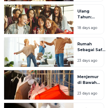
Saat Ulang
Tahun?
Ulang
Tahun:
Mengapa
18 days ago
Momen
Bertambah
Usia Selalu
Rumah
Terasa
Sebagai Safe
Istimewa?
Space:
23 days ago
Mengapa
Lingkungan
Tempat
Menjemur
Tinggal yang
di Bawah
Bersih
Matahari
Memengaruhi
23 days ago
atau Di
Kesejahteraan
Tempat
Kita?
Teduh,