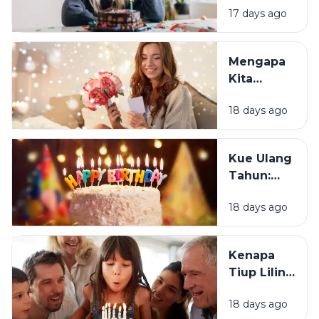
17 days ago
Sebagian
Orang
Justru
Mengapa
Merasa
Kita
Sedih Saat
Senang
Ulang
18 days ago
Mendapat
Tahun?
Ucapan
Ulang
Kue Ulang
Tahun?
Tahun:
Bagaimana
18 days ago
Tradisi Ini
Berawal?
Kenapa
Tiup Lilin
Menjadi
18 days ago
Tradisi