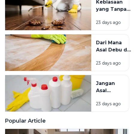
Kebiasaan
Mana yang
yang Tanpa
Lebih
Sadar
Baik?
23 days ago
Mengundang
Kecoak,
Tikus, dan
Dari Mana
Hama
Asal Debu di
Lainnya Ke
Rumah?
Rumah
23 days ago
Kenali
Penyebab
dan Cara
Jangan
Mengatasinya
Asal
Campur
23 days ago
Bahan
Pembersih
Ini Risiko
Popular Article
Fatalnya