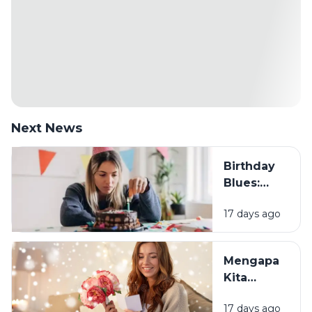
Next News
Birthday
Blues:
Mengapa
17 days ago
Sebagian
Orang
Justru
Mengapa
Merasa
Kita
Sedih Saat
Senang
Ulang
17 days ago
Mendapat