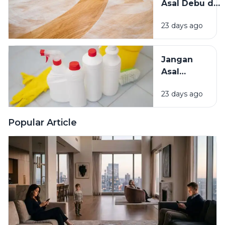
Asal Debu di
Lainnya Ke
Rumah?
Rumah
23 days ago
Kenali
Penyebab
dan Cara
Jangan
Mengatasinya
Asal
Campur
23 days ago
Bahan
Pembersih
Ini Risiko
Popular Article
Fatalnya