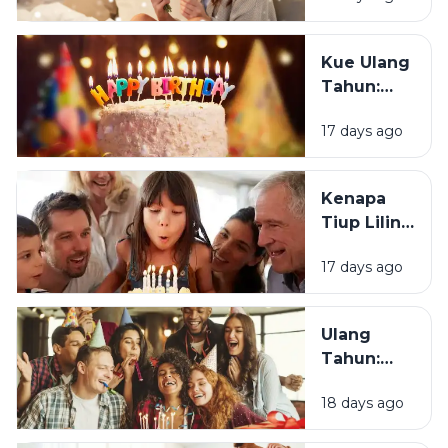
Tahun?
Ucapan
Ulang
Kue Ulang
Tahun?
Tahun:
Bagaimana
17 days ago
Tradisi Ini
Berawal?
Kenapa
Tiup Lilin
Menjadi
17 days ago
Tradisi
Saat Ulang
Tahun?
Ulang
Tahun:
Mengapa
18 days ago
Momen
Bertambah