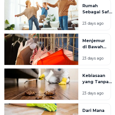
Usia Selalu
Rumah
Terasa
Sebagai Safe
Istimewa?
Space:
23 days ago
Mengapa
Lingkungan
Tempat
Menjemur
Tinggal yang
di Bawah
Bersih
Matahari
Memengaruhi
23 days ago
atau Di
Kesejahteraan
Tempat
Kita?
Teduh,
Kebiasaan
Mana yang
yang Tanpa
Lebih
Sadar
Baik?
23 days ago
Mengundang
Kecoak,
Tikus, dan
Dari Mana
Hama