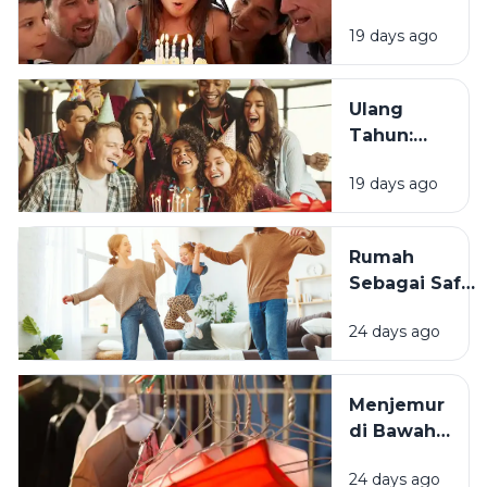
Menjadi
19 days ago
Tradisi
Saat Ulang
Tahun?
Ulang
Tahun:
Mengapa
19 days ago
Momen
Bertambah
Usia Selalu
Rumah
Terasa
Sebagai Safe
Istimewa?
Space:
24 days ago
Mengapa
Lingkungan
Tempat
Menjemur
Tinggal yang
di Bawah
Bersih
Matahari
Memengaruhi
24 days ago
atau Di