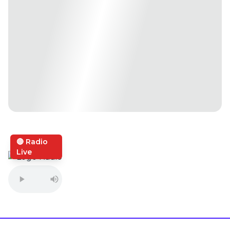
🔴 Radio
Live