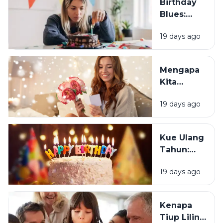
Birthday
Blues:
Mengapa
19 days ago
Sebagian
Orang
Justru
Mengapa
Merasa
Kita
Sedih Saat
Senang
Ulang
19 days ago
Mendapat
Tahun?
Ucapan
Ulang
Kue Ulang
Tahun?
Tahun:
Bagaimana
19 days ago
Tradisi Ini
Berawal?
Kenapa
Tiup Lilin