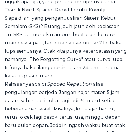
nggak apa-apa, yang penting nempelnya lama.
Teknik Nyicil: Spaced Repetition itu Koentji
Siapa di sini yang penganut aliran Sistem Kebut
Semalam (SKS)? Buang jauh-jauh deh kebiasaan
itu. SKS itu mungkin ampuh buat bikin lo lulus
ujian besok pagi, tapi dua hari kemudian? Lo bakal
lupa semuanya. Otak kita punya keterbatasan yang
namanya "The Forgetting Curve" atau kurva lupa.
Infonya bakal ilang drastis dalam 24 jam pertama
kalau nggak diulang.
Rahasianya ada di
Spaced Repetition
alias
pengulangan berjeda. Jangan hajar materi 5 jam
dalam sehari, tapi coba bagi jadi 30 menit setiap
beberapa hari sekali. Misalnya, lo belajar hari ini,
terus lo cek lagi besok, terus lusa, minggu depan,
baru bulan depan. Jeda ini ngasih waktu buat otak