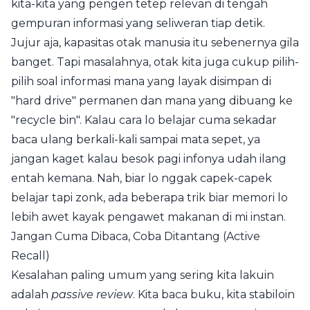
kita-kita yang pengen tetep relevan di tengah
gempuran informasi yang seliweran tiap detik.
Jujur aja, kapasitas otak manusia itu sebenernya gila
banget. Tapi masalahnya, otak kita juga cukup pilih-
pilih soal informasi mana yang layak disimpan di
"hard drive" permanen dan mana yang dibuang ke
"recycle bin". Kalau cara lo belajar cuma sekadar
baca ulang berkali-kali sampai mata sepet, ya
jangan kaget kalau besok pagi infonya udah ilang
entah kemana. Nah, biar lo nggak capek-capek
belajar tapi zonk, ada beberapa trik biar memori lo
lebih awet kayak pengawet makanan di mi instan.
Jangan Cuma Dibaca, Coba Ditantang (Active
Recall)
Kesalahan paling umum yang sering kita lakuin
adalah
passive review
. Kita baca buku, kita stabiloin