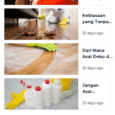
Kesejahteraan
Tempat
Kita?
Teduh,
Kebiasaan
Mana yang
yang Tanpa
Lebih
Sadar
Baik?
25 days ago
Mengundang
Kecoak,
Tikus, dan
Dari Mana
Hama
Asal Debu di
Lainnya Ke
Rumah?
Rumah
25 days ago
Kenali
Penyebab
dan Cara
Jangan
Mengatasinya
Asal
Campur
25 days ago
Bahan
Pembersih