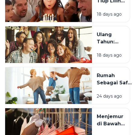
Tiup Lilin
Menjadi
18 days ago
Tradisi
Saat Ulang
Tahun?
Ulang
Tahun:
Mengapa
18 days ago
Momen
Bertambah
Usia Selalu
Rumah
Terasa
Sebagai Safe
Istimewa?
Space:
24 days ago
Mengapa
Lingkungan
Tempat
Menjemur
Tinggal yang
di Bawah
Bersih
Matahari
Memengaruhi