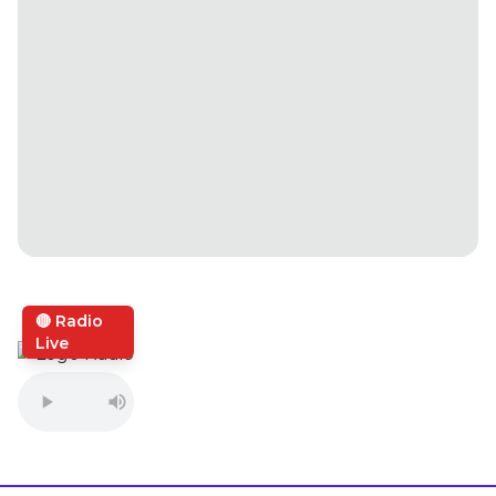
🔴 Radio
Live