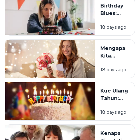
Birthday
Blues:
Mengapa
18 days ago
Sebagian
Orang
Justru
Mengapa
Merasa
Kita
Sedih Saat
Senang
Ulang
18 days ago
Mendapat
Tahun?
Ucapan
Ulang
Kue Ulang
Tahun?
Tahun:
Bagaimana
18 days ago
Tradisi Ini
Berawal?
Kenapa