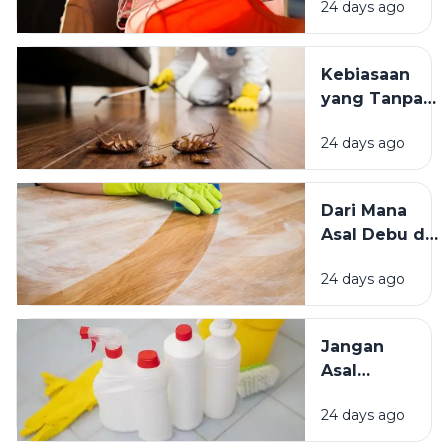
24 days ago
atau Di
Kesejahteraan
Tempat
Kita?
Teduh,
Kebiasaan
Mana yang
yang Tanpa
Lebih
Sadar
Baik?
24 days ago
Mengundang
Kecoak,
Tikus, dan
Dari Mana
Hama
Asal Debu di
Lainnya Ke
Rumah?
Rumah
24 days ago
Kenali
Penyebab
dan Cara
Jangan
Mengatasinya
Asal
Campur
24 days ago
Bahan
Pembersih