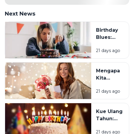
Next News
Birthday
Blues:
Mengapa
21 days ago
Sebagian
Orang
Justru
Mengapa
Merasa
Kita
Sedih Saat
Senang
Ulang
21 days ago
Mendapat
Tahun?
Ucapan
Ulang
Kue Ulang
Tahun?
Tahun:
Bagaimana
21 days ago
Tradisi Ini