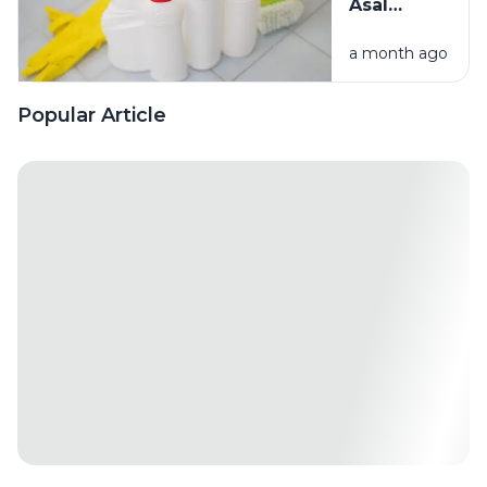
Asal
Campur
a month ago
Bahan
Pembersih
Ini Risiko
Popular Article
Fatalnya