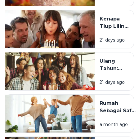
Berawal?
Kenapa
Tiup Lilin
Menjadi
21 days ago
Tradisi
Saat Ulang
Tahun?
Ulang
Tahun:
Mengapa
21 days ago
Momen
Bertambah
Usia Selalu
Rumah
Terasa
Sebagai Safe
Istimewa?
Space:
a month ago
Mengapa
Lingkungan