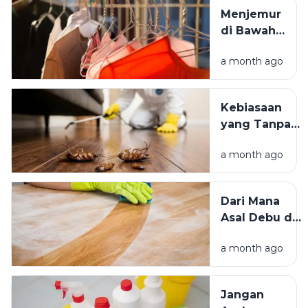
Tempat
Menjemur
Tinggal yang
di Bawah
Bersih
Matahari
Memengaruhi
a month ago
atau Di
Kesejahteraan
Tempat
Kita?
Teduh,
Kebiasaan
Mana yang
yang Tanpa
Lebih
Sadar
Baik?
a month ago
Mengundang
Kecoak,
Tikus, dan
Dari Mana
Hama
Asal Debu di
Lainnya Ke
Rumah?
Rumah
a month ago
Kenali
Penyebab
dan Cara
Jangan
Mengatasinya