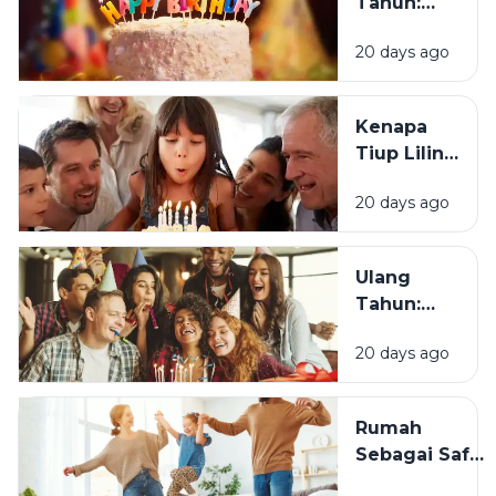
Tahun:
Bagaimana
20 days ago
Tradisi Ini
Berawal?
Kenapa
Tiup Lilin
Menjadi
20 days ago
Tradisi
Saat Ulang
Tahun?
Ulang
Tahun:
Mengapa
20 days ago
Momen
Bertambah
Usia Selalu
Rumah
Terasa
Sebagai Safe
Istimewa?
Space: