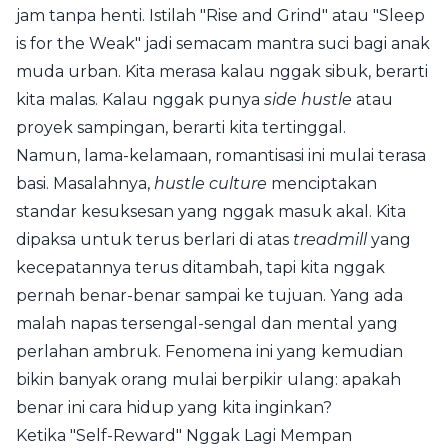
jam tanpa henti. Istilah "Rise and Grind" atau "Sleep
is for the Weak" jadi semacam mantra suci bagi anak
muda urban. Kita merasa kalau nggak sibuk, berarti
kita malas. Kalau nggak punya
side hustle
atau
proyek sampingan, berarti kita tertinggal.
Namun, lama-kelamaan, romantisasi ini mulai terasa
basi. Masalahnya,
hustle culture
menciptakan
standar kesuksesan yang nggak masuk akal. Kita
dipaksa untuk terus berlari di atas
treadmill
yang
kecepatannya terus ditambah, tapi kita nggak
pernah benar-benar sampai ke tujuan. Yang ada
malah napas tersengal-sengal dan mental yang
perlahan ambruk. Fenomena ini yang kemudian
bikin banyak orang mulai berpikir ulang: apakah
benar ini cara hidup yang kita inginkan?
Ketika "Self-Reward" Nggak Lagi Mempan