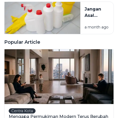
dan Cara
Jangan
Mengatasinya
Asal
Campur
a month ago
Bahan
Pembersih
Ini Risiko
Popular Article
Fatalnya
Ceritra Kota
Mengapa Permukiman Modern Terus Berubah