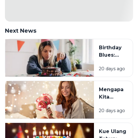
Next News
Birthday
Blues:
Mengapa
20 days ago
Sebagian
Orang
Justru
Mengapa
Merasa
Kita
Sedih Saat
Senang
Ulang
20 days ago
Mendapat
Tahun?
Ucapan
Ulang
Kue Ulang
Tahun?