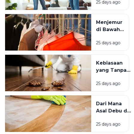
25 days ago
Mengapa
Lingkungan
Tempat
Menjemur
Tinggal yang
di Bawah
Bersih
Matahari
Memengaruhi
25 days ago
atau Di
Kesejahteraan
Tempat
Kita?
Teduh,
Kebiasaan
Mana yang
yang Tanpa
Lebih
Sadar
Baik?
25 days ago
Mengundang
Kecoak,
Tikus, dan
Dari Mana
Hama
Asal Debu di
Lainnya Ke
Rumah?
Rumah
25 days ago
Kenali
Penyebab