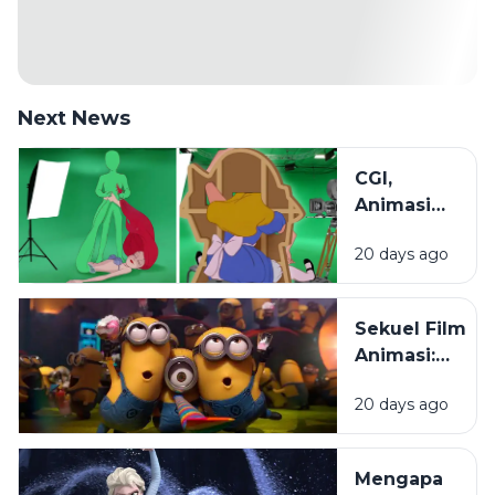
Next News
CGI,
Animasi
2D, dan
20 days ago
Stop
Motion:
Mengenal
Sekuel Film
Beragam
Animasi:
Teknik di
Mengapa
Dunia
20 days ago
Penonton
Animasi
Selalu
Menantikanny
Mengapa