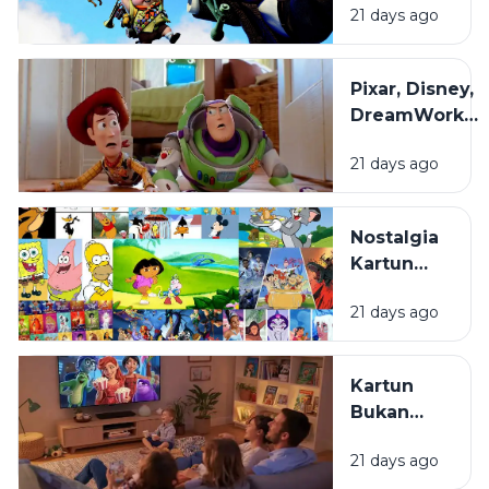
21 days ago
Film
Animasi
yang
Pixar, Disney,
Sering
DreamWorks,
Terlewat
dan Studio
21 days ago
Ghibli: Apa
yang
Membuat
Nostalgia
Gaya Animasi
Kartun
Mereka
Masa
Berbeda?
21 days ago
Kecil:
Kenapa
Selalu
Kartun
Terasa
Bukan
Hangat
Cuma
untuk
21 days ago
untuk
Ditonton