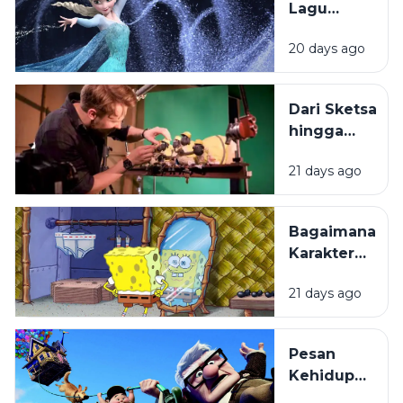
Lagu
dalam
20 days ago
Film
Animasi
Mudah
Dari Sketsa
Melekat di
hingga
Ingatan?
Layar
21 days ago
Lebar:
Bagaimana
Film
Bagaimana
Animasi
Karakter
Diproduksi?
Kartun
21 days ago
Dibuat
hingga
Begitu
Pesan
Mudah
Kehidupan
Diingat?
di Balik