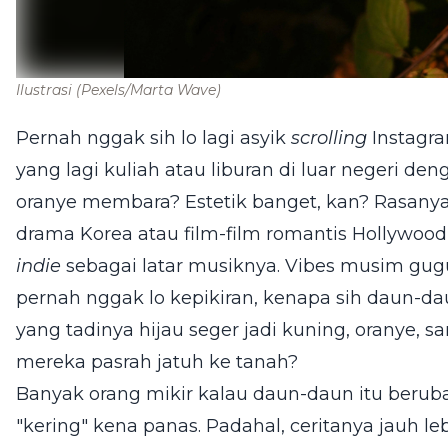
Ilustrasi
(Pexels/Marta Wave)
Pernah nggak sih lo lagi asyik
scrolling
Instagra
yang lagi kuliah atau liburan di luar negeri d
oranye membara? Estetik banget, kan? Rasan
drama Korea atau film-film romantis Hollywood
indie
sebagai latar musiknya. Vibes musim gugu
pernah nggak lo kepikiran, kenapa sih daun-dau
yang tadinya hijau seger jadi kuning, oranye,
mereka pasrah jatuh ke tanah?
Banyak orang mikir kalau daun-daun itu berub
"kering" kena panas. Padahal, ceritanya jauh leb