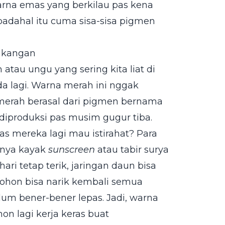
warna emas yang berkilau pas kena
padahal itu cuma sisa-sisa pigmen
akangan
tau ungu yang sering kita liat di
da lagi. Warna merah ini nggak
 merah berasal dari pigmen bernama
 diproduksi pas musim gugur tiba.
s mereka lagi mau istirahat? Para
sinya kayak
sunscreen
atau tabir surya
ri tetap terik, jaringan daun bisa
pohon bisa narik kembali semua
elum bener-bener lepas. Jadi, warna
on lagi kerja keras buat