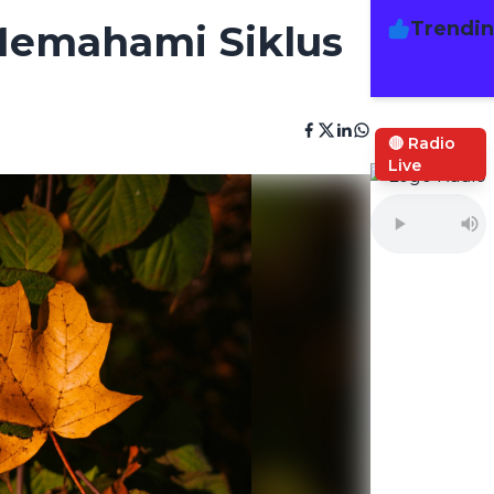
Trendi
 Memahami Siklus
🔴 Radio
Live