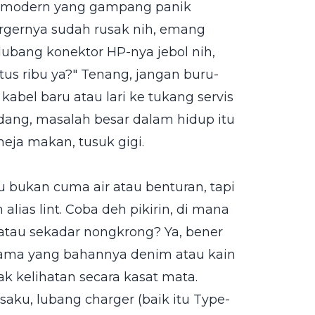
ia modern yang gampang panik
rgernya sudah rusak nih, emang
 lubang konektor HP-nya jebol nih,
atus ribu ya?" Tenang, jangan buru-
abel baru atau lari ke tukang servis
dang, masalah besar dalam hidup itu
eja makan, tusuk gigi.
u bukan cuma air atau benturan, tapi
ias lint. Coba deh pikirin, di mana
 atau sekadar nongkrong? Ya, bener
rutama yang bahannya denim atau kain
ak kelihatan secara kasat mata.
saku, lubang charger (baik itu Type-