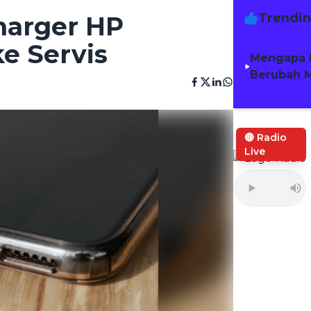
Trendi
harger HP
e Servis
Mengapa 
Berubah M
🔴 Radio
Live