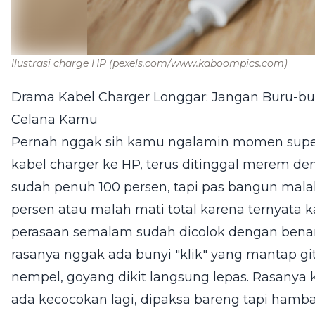
Ilustrasi charge HP
(pexels.com/www.kaboompics.com)
Drama Kabel Charger Longgar: Jangan Buru-bur
Celana Kamu
Pernah nggak sih kamu ngalamin momen super
kabel charger ke HP, terus ditinggal merem de
sudah penuh 100 persen, tapi pas bangun ma
persen atau malah mati total karena ternyata ka
perasaan semalam sudah dicolok dengan benar.
rasanya nggak ada bunyi "klik" yang mantap g
nempel, goyang dikit langsung lepas. Rasany
ada kecocokan lagi, dipaksa bareng tapi hamba