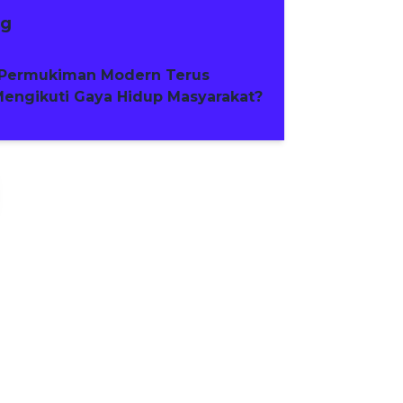
ng
Permukiman Modern Terus
engikuti Gaya Hidup Masyarakat?