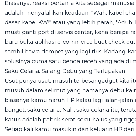
Biasanya, reaksi pertama kita sebagai manus
adalah menyalahkan keadaan. "Wah, kabel cha
dasar kabel KW!" atau yang lebih parah, "Aduh,
musti ganti port di servis center, kena berapa r
buru buka aplikasi e-commerce buat check out k
sambil bawa dompet yang lagi tiris. Kadang-ka
solusinya cuma satu benda receh yang ada di m
Saku Celana: Sarang Debu yang Terlupakan
Usut punya usut, musuh terbesar gadget kita it
musuh dalam selimut yang namanya debu kain al
biasanya kamu naruh HP kalau lagi jalan-jalan
banget, saku celana. Nah, saku celana itu, te
katun adalah pabrik serat-serat halus yang ngg
Setiap kali kamu masukin dan keluarin HP dari 