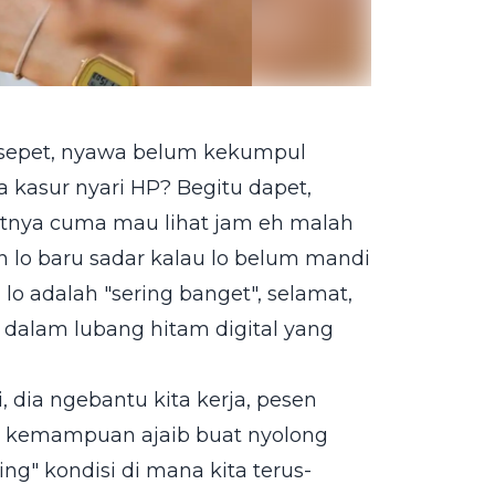
h sepet, nyawa belum kekumpul
 kasur nyari HP? Begitu dapet,
iatnya cuma mau lihat jam eh malah
 lo baru sadar kalau lo belum mandi
 lo adalah "sering banget", selamat,
k dalam lubang hitam digital yang
i, dia ngebantu kita kerja, pesen
nya kemampuan ajaib buat nyolong
ng" kondisi di mana kita terus-