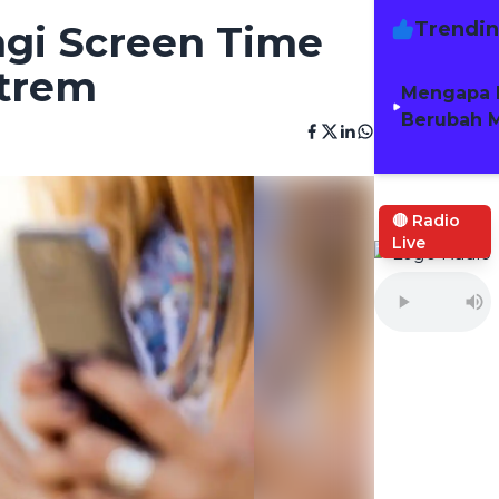
Trendi
gi Screen Time
strem
Mengapa 
Berubah M
🔴 Radio
Live