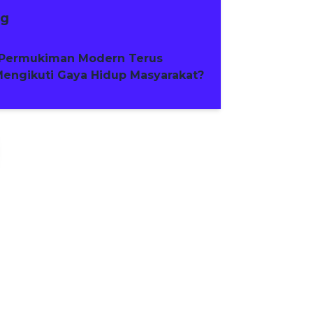
ng
Permukiman Modern Terus
engikuti Gaya Hidup Masyarakat?