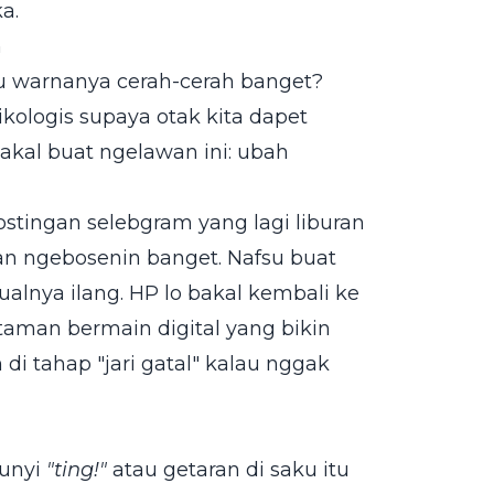
a.
h
tu warnanya cerah-cerah banget?
sikologis supaya otak kita dapet
nakal buat ngelawan ini: ubah
ostingan selebgram yang lagi liburan
an ngebosenin banget. Nafsu buat
sualnya ilang. HP lo bakal kembali ke
taman bermain digital yang bikin
 di tahap "jari gatal" kalau nggak
Bunyi
"ting!"
atau getaran di saku itu