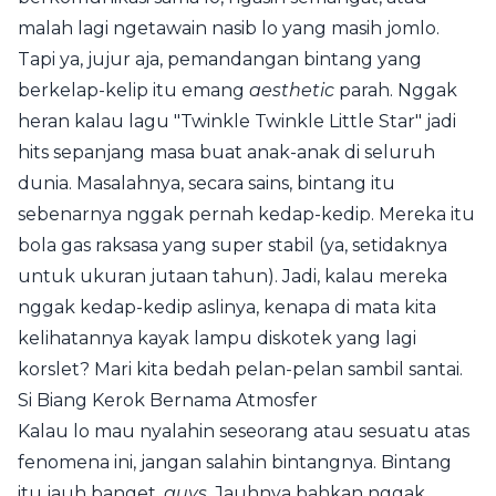
malah lagi ngetawain nasib lo yang masih jomlo.
Tapi ya, jujur aja, pemandangan bintang yang
berkelap-kelip itu emang
aesthetic
parah. Nggak
heran kalau lagu "Twinkle Twinkle Little Star" jadi
hits sepanjang masa buat anak-anak di seluruh
dunia. Masalahnya, secara sains, bintang itu
sebenarnya nggak pernah kedap-kedip. Mereka itu
bola gas raksasa yang super stabil (ya, setidaknya
untuk ukuran jutaan tahun). Jadi, kalau mereka
nggak kedap-kedip aslinya, kenapa di mata kita
kelihatannya kayak lampu diskotek yang lagi
korslet? Mari kita bedah pelan-pelan sambil santai.
Si Biang Kerok Bernama Atmosfer
Kalau lo mau nyalahin seseorang atau sesuatu atas
fenomena ini, jangan salahin bintangnya. Bintang
itu jauh banget,
guys
. Jauhnya bahkan nggak