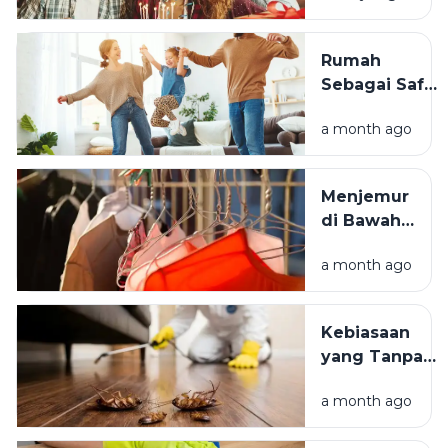
Bertambah
Usia Selalu
Rumah
Terasa
Sebagai Safe
Istimewa?
Space:
a month ago
Mengapa
Lingkungan
Tempat
Menjemur
Tinggal yang
di Bawah
Bersih
Matahari
Memengaruhi
a month ago
atau Di
Kesejahteraan
Tempat
Kita?
Teduh,
Kebiasaan
Mana yang
yang Tanpa
Lebih
Sadar
Baik?
a month ago
Mengundang
Kecoak,