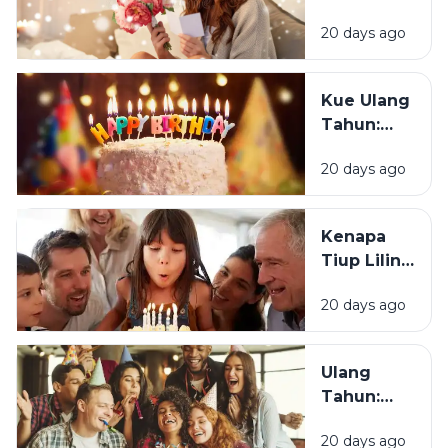
Senang
Ulang
20 days ago
Mendapat
Tahun?
Ucapan
Ulang
Kue Ulang
Tahun?
Tahun:
Bagaimana
20 days ago
Tradisi Ini
Berawal?
Kenapa
Tiup Lilin
Menjadi
20 days ago
Tradisi
Saat Ulang
Tahun?
Ulang
Tahun:
Mengapa
20 days ago
Momen