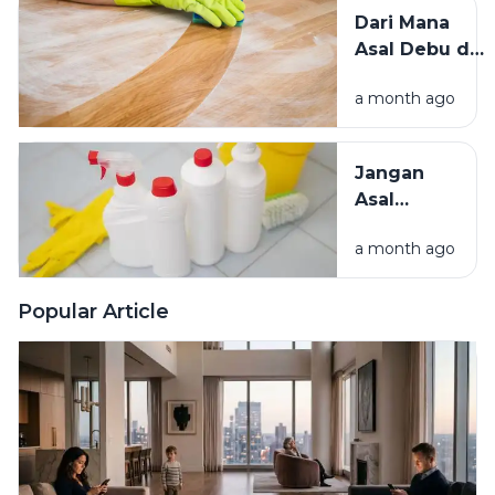
Tikus, dan
Dari Mana
Hama
Asal Debu di
Lainnya Ke
Rumah?
Rumah
a month ago
Kenali
Penyebab
dan Cara
Jangan
Mengatasinya
Asal
Campur
a month ago
Bahan
Pembersih
Ini Risiko
Popular Article
Fatalnya