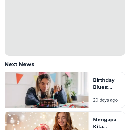
Next News
Birthday
Blues:
Mengapa
20 days ago
Sebagian
Orang
Justru
Mengapa
Merasa
Kita
Sedih Saat