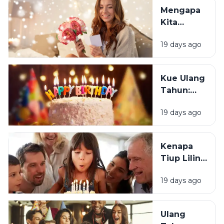
Justru
Mengapa
Merasa
Kita
Sedih Saat
Senang
Ulang
19 days ago
Mendapat
Tahun?
Ucapan
Ulang
Kue Ulang
Tahun?
Tahun:
Bagaimana
19 days ago
Tradisi Ini
Berawal?
Kenapa
Tiup Lilin
Menjadi
19 days ago
Tradisi
Saat Ulang
Tahun?
Ulang