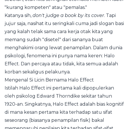
"kurang kompeten" atau "pemalas."
Katanya sih,
don't judge a book by its cover
. Tapi
jujur saja, nasihat itu seringkali cuma jadi slogan basi
yang kalah telak sama cara kerja otak kita yang
memang sudah "disetel" dari sananya buat
menghakimi orang lewat penampilan. Dalam dunia
psikologi, fenomena ini punya nama keren: Halo
Effect. Dan percaya atau tidak, kita semua adalah
korban sekaligus pelakunya.
Mengenal Si Licin Bernama Halo Effect
Istilah Halo Effect ini pertama kali dipopulerkan
oleh psikolog Edward Thorndike sekitar tahun
1920-an. Singkatnya, Halo Effect adalah bias kognitif
di mana kesan pertama kita terhadap satu sifat
seseorang (biasanya penampilan fisik) bakal
memengaruhi penilaian kita terhadap sifat-sifat