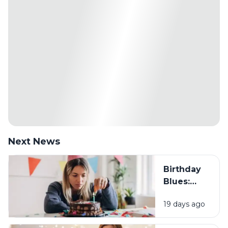
Next News
Birthday
Blues:
Mengapa
19 days ago
Sebagian
Orang