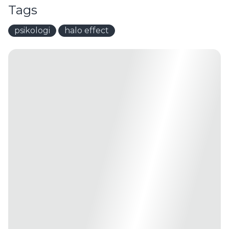
Tags
psikologi
halo effect