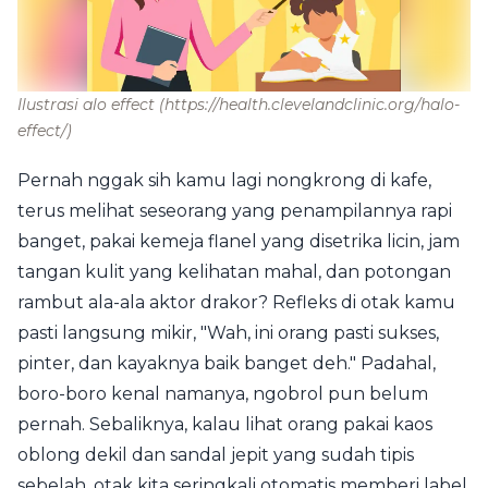
Ilustrasi alo effect
(https://health.clevelandclinic.org/halo-
effect/)
Pernah nggak sih kamu lagi nongkrong di kafe,
terus melihat seseorang yang penampilannya rapi
banget, pakai kemeja flanel yang disetrika licin, jam
tangan kulit yang kelihatan mahal, dan potongan
rambut ala-ala aktor drakor? Refleks di otak kamu
pasti langsung mikir, "Wah, ini orang pasti sukses,
pinter, dan kayaknya baik banget deh." Padahal,
boro-boro kenal namanya, ngobrol pun belum
pernah. Sebaliknya, kalau lihat orang pakai kaos
oblong dekil dan sandal jepit yang sudah tipis
sebelah, otak kita seringkali otomatis memberi label