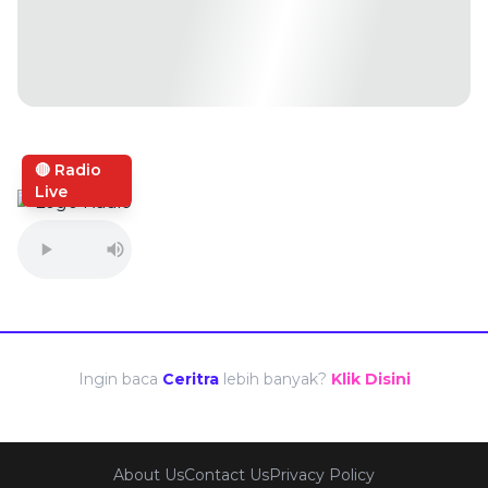
🔴 Radio
Live
Ingin baca
Ceritra
lebih banyak?
Klik Disini
About Us
Contact Us
Privacy Policy