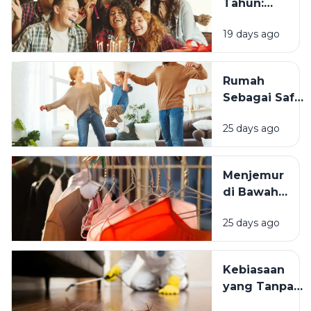
Tahun:
Mengapa
19 days ago
Momen
Bertambah
Usia Selalu
Rumah
Terasa
Sebagai Safe
Istimewa?
Space:
25 days ago
Mengapa
Lingkungan
Tempat
Menjemur
Tinggal yang
di Bawah
Bersih
Matahari
Memengaruhi
25 days ago
atau Di
Kesejahteraan
Tempat
Kita?
Teduh,
Kebiasaan
Mana yang
yang Tanpa
Lebih
Sadar
Baik?