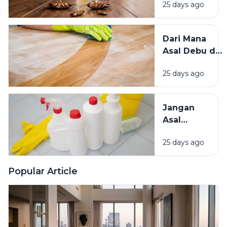
25 days ago
Mengundang
Kecoak,
Tikus, dan
Dari Mana
Hama
Asal Debu di
Lainnya Ke
Rumah?
Rumah
25 days ago
Kenali
Penyebab
dan Cara
Jangan
Mengatasinya
Asal
Campur
25 days ago
Bahan
Pembersih
Ini Risiko
Popular Article
Fatalnya