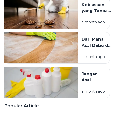
Teduh,
Kebiasaan
Mana yang
yang Tanpa
Lebih
Sadar
Baik?
a month ago
Mengundang
Kecoak,
Tikus, dan
Dari Mana
Hama
Asal Debu di
Lainnya Ke
Rumah?
Rumah
a month ago
Kenali
Penyebab
dan Cara
Jangan
Mengatasinya
Asal
Campur
a month ago
Bahan
Pembersih
Ini Risiko
Popular Article
Fatalnya