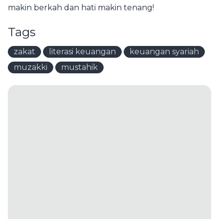
makin berkah dan hati makin tenang!
Tags
zakat
literasi keuangan
keuangan syariah
muzakki
mustahik