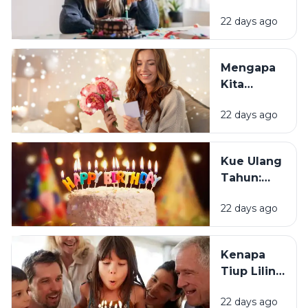
Mengapa
22 days ago
Sebagian
Orang
Justru
Mengapa
Merasa
Kita
Sedih Saat
Senang
Ulang
22 days ago
Mendapat
Tahun?
Ucapan
Ulang
Kue Ulang
Tahun?
Tahun:
Bagaimana
22 days ago
Tradisi Ini
Berawal?
Kenapa
Tiup Lilin
Menjadi
22 days ago
Tradisi