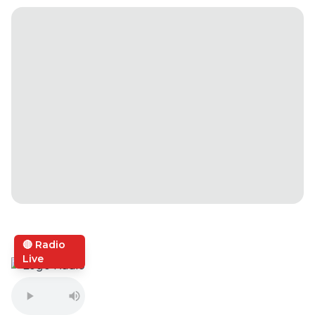
🔴 Radio
Live