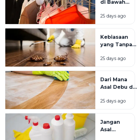
di Bawah
Bersih
Matahari
Memengaruhi
25 days ago
atau Di
Kesejahteraan
Tempat
Kita?
Teduh,
Kebiasaan
Mana yang
yang Tanpa
Lebih
Sadar
Baik?
25 days ago
Mengundang
Kecoak,
Tikus, dan
Dari Mana
Hama
Asal Debu di
Lainnya Ke
Rumah?
Rumah
25 days ago
Kenali
Penyebab
dan Cara
Jangan
Mengatasinya
Asal
Campur