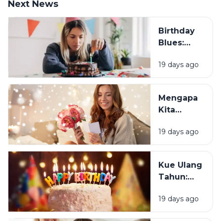
Next News
Birthday
Blues:
Mengapa
19 days ago
Sebagian
Orang
Justru
Mengapa
Merasa
Kita
Sedih Saat
Senang
Ulang
19 days ago
Mendapat
Tahun?
Ucapan
Ulang
Kue Ulang
Tahun?
Tahun:
Bagaimana
19 days ago
Tradisi Ini
Berawal?