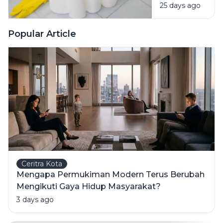
25 days ago
Bahan
Pembersih
Ini Risiko
Popular Article
Fatalnya
Ceritra Kota
Mengapa Permukiman Modern Terus Berubah
Mengikuti Gaya Hidup Masyarakat?
3 days ago