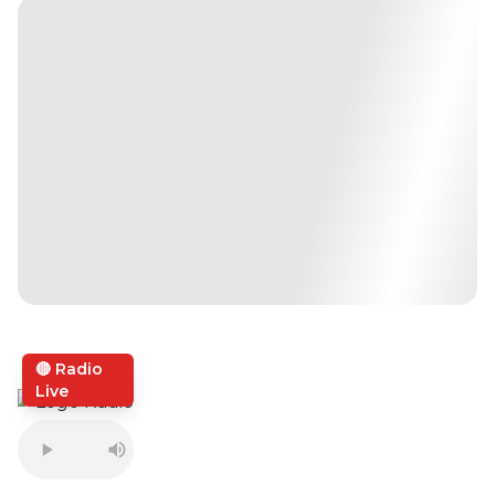
🔴 Radio
Live