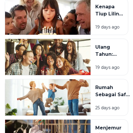
Kenapa
Tiup Lilin
Menjadi
19 days ago
Tradisi
Saat Ulang
Tahun?
Ulang
Tahun:
Mengapa
19 days ago
Momen
Bertambah
Usia Selalu
Rumah
Terasa
Sebagai Safe
Istimewa?
Space:
25 days ago
Mengapa
Lingkungan
Tempat
Menjemur
Tinggal yang