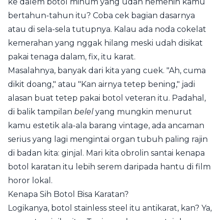
ke dalem botol minum yang udah nemenin kamu
bertahun-tahun itu? Coba cek bagian dasarnya
atau di sela-sela tutupnya. Kalau ada noda cokelat
kemerahan yang nggak hilang meski udah disikat
pakai tenaga dalam, fix, itu karat.
Masalahnya, banyak dari kita yang cuek. "Ah, cuma
dikit doang," atau "Kan airnya tetep bening," jadi
alasan buat tetep pakai botol veteran itu. Padahal,
di balik tampilan
belel
yang mungkin menurut
kamu estetik ala-ala barang vintage, ada ancaman
serius yang lagi mengintai organ tubuh paling rajin
di badan kita: ginjal. Mari kita obrolin santai kenapa
botol karatan itu lebih serem daripada hantu di film
horor lokal.
Kenapa Sih Botol Bisa Karatan?
Logikanya, botol stainless steel itu antikarat, kan? Ya,